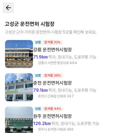
고성군
운전면허 시험장
고성군
근처 가까운 운전면허 시험장
5
곳을 확인해 보세요.
강원
합격률 32%
강릉
운전면허시험장
71.9km
학과, 장내기능, 도로주행 가능
강릉시 사천면 중앙서로 464
강원
합격률 38%
춘천
운전면허시험장
79.1km
학과, 장내기능, 도로주행 가능
춘천시 신북읍 신북로 247
강원
합격률 44%
원주
운전면허시험장
126.2km
학과, 장내기능, 도로주행 가능
원주시 호저면 사제로 596