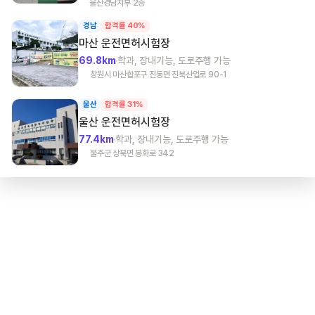
울산경남지부 2층
경남
합격률 40%
마산
운전면허시험장
69.8km
학과, 장내기능, 도로주행 가능
창원시 마산합포구 진동면 진북산업로 90-1
울산
합격률 31%
울산
운전면허시험장
77.4km
학과, 장내기능, 도로주행 가능
울주군 상북면 봉화로 342