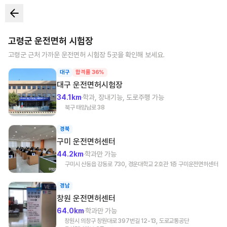
고령군
운전면허 시험장
고령군
근처 가까운 운전면허 시험장
5
곳을 확인해 보세요.
대구
합격률 36%
대구
운전면허시험장
34.1km
학과, 장내기능, 도로주행 가능
북구 태암남로 38
경북
구미
운전면허센터
44.2km
학과만 가능
구미시 산동읍 강동로 730, 경운대학교 2호관 1층 구미운전면허센터
경남
창원
운전면허센터
64.0km
학과만 가능
창원시 의창구 창원대로 397번길 12-13, 도로교통공단