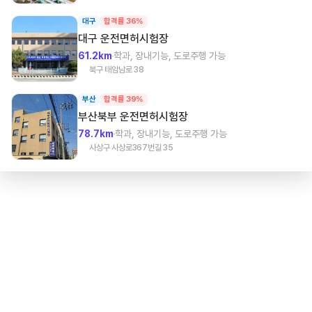
대구
합격률 36%
대구
운전면허시험장
61.2km
학과, 장내기능, 도로주행 가능
북구 태암남로 38
부산
합격률 39%
부산북부
운전면허시험장
78.7km
학과, 장내기능, 도로주행 가능
사상구 사상로367번길 35