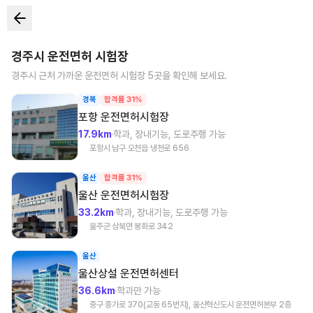
경주시
운전면허 시험장
경주시
근처 가까운 운전면허 시험장
5
곳을 확인해 보세요.
경북
합격률 31%
포항
운전면허시험장
17.9km
학과, 장내기능, 도로주행 가능
포항시 남구 오천읍 냉천로 656
울산
합격률 31%
울산
운전면허시험장
33.2km
학과, 장내기능, 도로주행 가능
울주군 상북면 봉화로 342
울산
울산상설
운전면허센터
36.6km
학과만 가능
중구 종가로 370(교동 65번지), 울산혁신도시 운전면허본부 2층