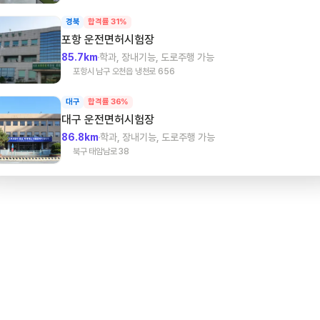
경북
합격률 31%
포항
운전면허시험장
85.7km
학과, 장내기능, 도로주행 가능
포항시 남구 오천읍 냉천로 656
대구
합격률 36%
대구
운전면허시험장
86.8km
학과, 장내기능, 도로주행 가능
북구 태암남로 38