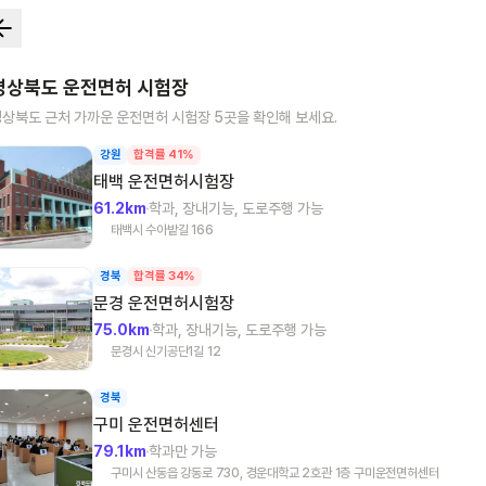
경상북도
운전면허 시험장
경상북도
근처 가까운 운전면허 시험장
5
곳을 확인해 보세요.
강원
합격률 41%
태백
운전면허시험장
61.2km
학과, 장내기능, 도로주행 가능
태백시 수아밭길 166
경북
합격률 34%
문경
운전면허시험장
75.0km
학과, 장내기능, 도로주행 가능
문경시 신기공단1길 12
경북
구미
운전면허센터
79.1km
학과만 가능
구미시 산동읍 강동로 730, 경운대학교 2호관 1층 구미운전면허센터