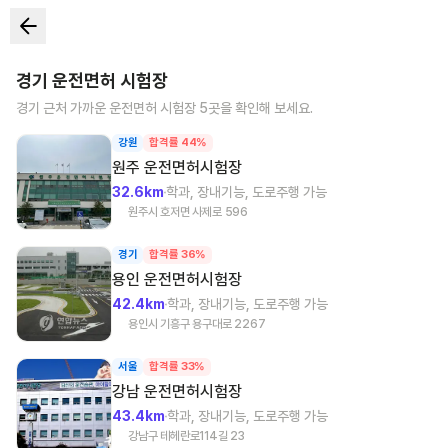
경기
운전면허 시험장
경기
근처 가까운 운전면허 시험장
5
곳을 확인해 보세요.
강원
합격률 44%
원주
운전면허시험장
32.6km
학과, 장내기능, 도로주행 가능
원주시 호저면 사제로 596
경기
합격률 36%
용인
운전면허시험장
42.4km
학과, 장내기능, 도로주행 가능
용인시 기흥구 용구대로 2267
서울
합격률 33%
강남
운전면허시험장
43.4km
학과, 장내기능, 도로주행 가능
강남구 테헤란로114길 23