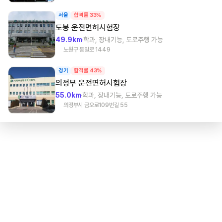
서울
합격률 33%
도봉
운전면허시험장
49.9km
학과, 장내기능, 도로주행 가능
노원구 동일로 1449
경기
합격률 43%
의정부
운전면허시험장
55.0km
학과, 장내기능, 도로주행 가능
의정부시 금오로109번길 55