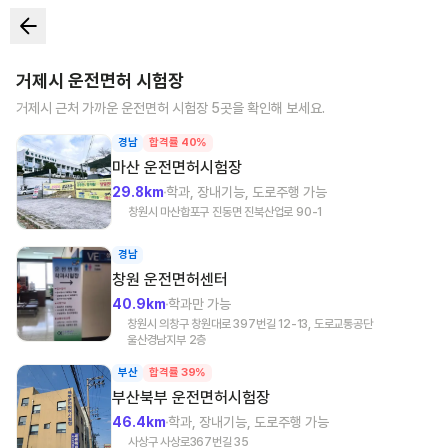
거제시
운전면허 시험장
거제시
근처 가까운 운전면허 시험장
5
곳을 확인해 보세요.
경남
합격률 40%
마산
운전면허시험장
29.8km
학과, 장내기능, 도로주행 가능
창원시 마산합포구 진동면 진북산업로 90-1
경남
창원
운전면허센터
40.9km
학과만 가능
창원시 의창구 창원대로 397번길 12-13, 도로교통공단
울산경남지부 2층
부산
합격률 39%
부산북부
운전면허시험장
46.4km
학과, 장내기능, 도로주행 가능
사상구 사상로367번길 35