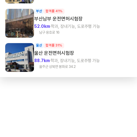
부산
합격률 41%
부산남부
운전면허시험장
52.0km
학과, 장내기능, 도로주행 가능
남구 용호로 16
울산
합격률 31%
울산
운전면허시험장
88.7km
학과, 장내기능, 도로주행 가능
울주군 상북면 봉화로 342