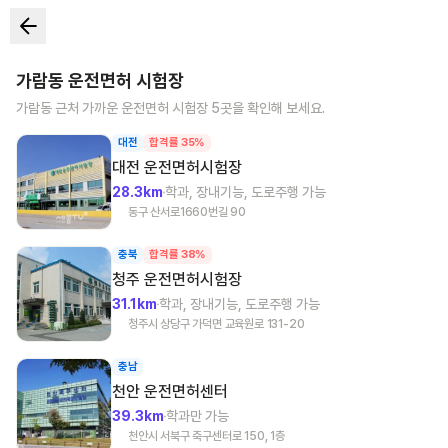
가람동
운전면허 시험장
가람동
근처 가까운 운전면허 시험장
5
곳을 확인해 보세요.
대전
합격률 35%
대전
운전면허시험장
28.3km
학과, 장내기능, 도로주행 가능
동구 산서로1660번길 90
충북
합격률 38%
청주
운전면허시험장
31.1km
학과, 장내기능, 도로주행 가능
청주시 상당구 가덕면 교육원로 131-20
충남
천안
운전면허센터
39.3km
학과만 가능
천안시 서북구 축구센터로 150, 1층