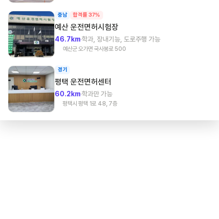
충남
합격률 37%
예산
운전면허시험장
46.7km
학과, 장내기능, 도로주행 가능
예산군 오가면 국사봉로 500
경기
평택
운전면허센터
60.2km
학과만 가능
평택시 평택 1로 48, 7층