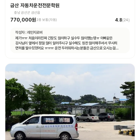
금산 자동차운전전문학원
충남 금산군 금산읍
770,000원
4.8
2종 보통(자동)
(
24
)
작성자 :
레인지로버
제가ㅠㅠ 처음이라진짜 긴장도 많이하구 실수두 많이했는뎅ㅠ 아빠같은
강사님이 옆에서 정많 많이 알려주시구 실수해도 칭찬 많이해주셔서 무사히
면허를 딸수있었어요 ㅠㅠㅠ 운전 두려워하시는분들은 금산으로 오시는걸
추천드려용!