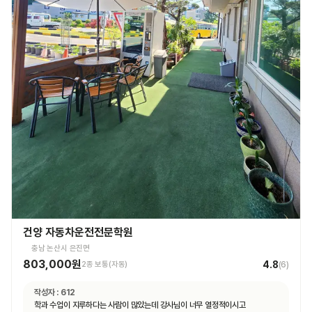
건양 자동차운전전문학원
충남 논산시 은진면
803,000원
4.8
2종 보통(자동)
(
6
)
작성자 :
612
학과 수업이 지루하다는 사람이 많았는데 강사님이 너무 열정적이시고