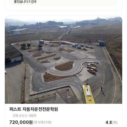
좋았습니다 !! 강추
퍼스트 자동차운전전문학원
전북 군산시 개정면
720,000원
4.8
2종 보통(자동)
(
19
)