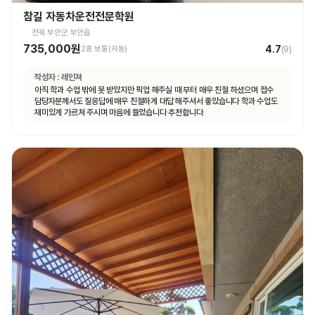
참길 자동차운전전문학원
전북 부안군 부안읍
735,000원
4.7
2종 보통(자동)
(
9
)
작성자 :
레인져
아직 학과 수업 밖에 못 받았지만 픽업 해주실 때 부터 매우 친절 하셨으며 접수
담당자분께서도 질응답에 매우 친절하게 대답 해주셔서 좋았습니다 학과 수업도
재미있게 가르쳐 주시며 마음에 들었습니다 추천합니다