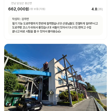
전남 담양군 봉산면
662,000원
4.8
2종 보통(자동)
(
26
)
작성자 :
강주연
필기 기능 도로주행까지 한번에 합격했습니다! 선생님들도 친절하게 알려주시고
도로주행 코스가 쉬워서 좋았습니다! 셔틀이 있어서 다니기도 편하고 수업
끝나고 바로 시험을 볼 수 있어서 좋아용👍👍