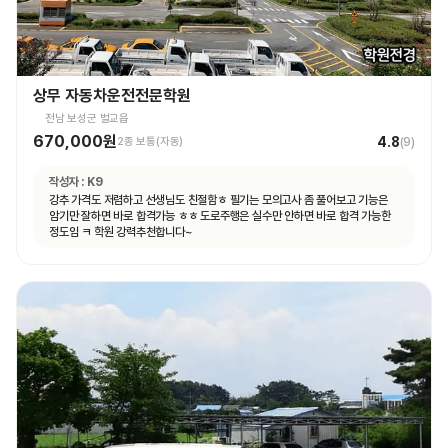
상무 자동차운전전문학원
전남 보성군 벌교읍
670,000원
4.8
2종 보통(자동)
(
9
)
작성자 :
K9
강추 가격도 저렴하고 선생님도 친절함ㅎ 필기는 모의고사 좀 풀어보고 기능은
암기만 잘하면 바로 합격가능 ㅎㅎ 도로주행은 실수만 안하면 바로 합격 가능한
정도임 ㅋ 학원 강력추천합니다~