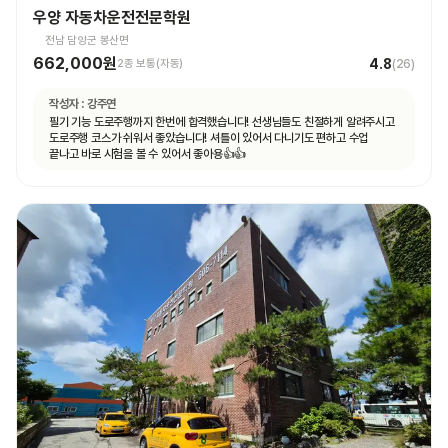
우양 자동차운전전문학원
전남 담양군 봉산면
662,000원
4.8
2종 보통(자동)
(
26
)
작성자 :
강주연
필기 기능 도로주행까지 한번에 합격했습니다! 선생님들도 친절하게 알려주시고
도로주행 코스가 쉬워서 좋았습니다! 셔틀이 있어서 다니기도 편하고 수업
끝나고 바로 시험을 볼 수 있어서 좋아용👍👍