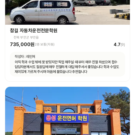
참길 자동차운전전문학원
전북 부안군 부안읍
735,000원
4.7
2종 보통(자동)
(
9
)
작성자 :
레인져
아직 학과 수업 밖에 못 받았지만 픽업 해주실 때 부터 매우 친절 하셨으며 접수
담당자분께서도 질응답에 매우 친절하게 대답 해주셔서 좋았습니다 학과 수업도
재미있게 가르쳐 주시며 마음에 들었습니다 추천합니다