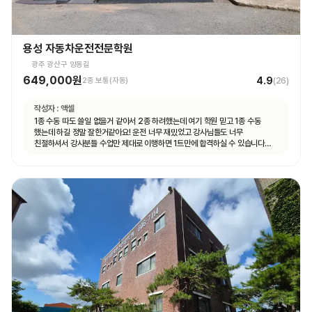
용성 자동차운전전문학원
광주 광산구 양동길
649,000원
4.9
2종 보통(자동)
(
26
)
작성자 :
액셀
1종 수동 따도 쓸일 없을거 같아서 2종 하려했는데 여기 학원 믿고 1종 수동
했는데 하길 정말 잘한거같아요! 운전 너무 재밌었고 강사님들도 너무
친절하셔서 강사분들 수업만 제대로 이행하면 1트만에 합격하실 수 있습니다
특히 도로주행 길도 쉽고 강사분들이 어렵지 않게 잘 가르쳐주시고 재미도 함께
운전할 수 있어 좋았습니다👍👍