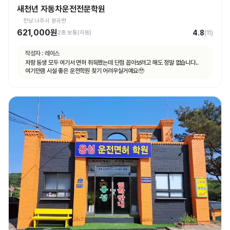
새천년 자동차운전전문학원
전남 나주시 왕곡면
621,000원
4.8
2종 보통(자동)
(
11
)
작성자 :
레이스
저랑 동생 모두 여기서 면허 취득했는데 단점 꼽아보려고 해도 정말 없습니다..
여기만큼 시설 좋은 운전학원 찾기 어려우실거예요🥹