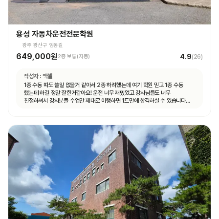
용성 자동차운전전문학원
광주 광산구 양동길
649,000원
4.9
2종 보통(자동)
(
26
)
작성자 :
액셀
1종 수동 따도 쓸일 없을거 같아서 2종 하려했는데 여기 학원 믿고 1종 수동
했는데 하길 정말 잘한거같아요! 운전 너무 재밌었고 강사님들도 너무
친절하셔서 강사분들 수업만 제대로 이행하면 1트만에 합격하실 수 있습니다
특히 도로주행 길도 쉽고 강사분들이 어렵지 않게 잘 가르쳐주시고 재미도 함께
운전할 수 있어 좋았습니다👍👍