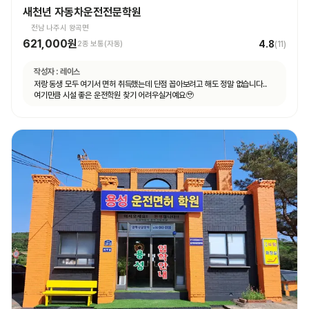
새천년 자동차운전전문학원
전남 나주시 왕곡면
621,000원
4.8
2종 보통(자동)
(
11
)
작성자 :
레이스
저랑 동생 모두 여기서 면허 취득했는데 단점 꼽아보려고 해도 정말 없습니다..
여기만큼 시설 좋은 운전학원 찾기 어려우실거예요🥹