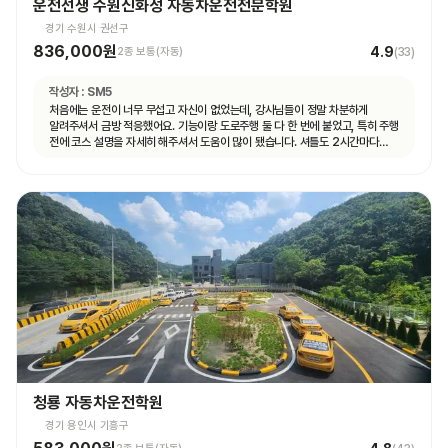
운전선생 수원신화성 자동차운전전문학원
경기 수원시 권선구
836,000원
4.9
2종 보통(자동)
(
33
)
작성자 :
SM5
처음에는 운전이 너무 무섭고 자신이 없었는데, 강사님들이 정말 차분하게
알려주셔서 금방 적응했어요. 기능이랑 도로주행 둘 다 한 번에 붙었고, 특히 주행
전에 코스 설명을 자세히 해주셔서 도움이 많이 됐습니다. 셔틀도 2시간마다
다니고 제가 원하는 때마다 탈 수 있도록 시간 맞춰 잘 와서 통학하기 편했습니다!
청룡 자동차운전학원
경기 용인시 기흥구