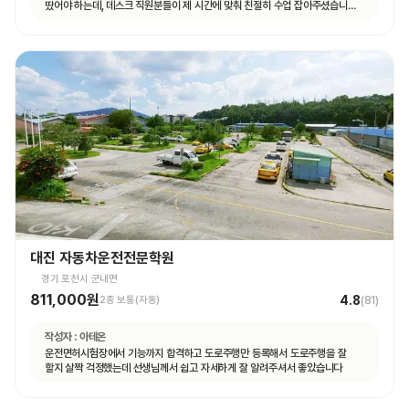
땄어야 하는데, 데스크 직원분들이 제 시간에 맞춰 친절히 수업 잡아주셨습니다.
면허 딸 때까지 답답하지 않고 빠르게 도와주셨습니다.
대진 자동차운전전문학원
경기 포천시 군내면
811,000원
4.8
2종 보통(자동)
(
81
)
작성자 :
아테온
운전면허시험장에서 기능까지 합격하고 도로주행만 등록해서 도로주행을 잘
할지 살짝 걱정했는데 선생님께서 쉽고 자세하게 잘 알려주셔서 좋았습니다