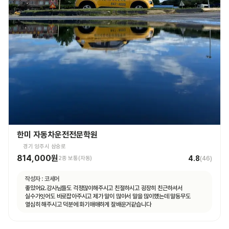
한미 자동차운전전문학원
경기 양주시 삼숭로
814,000원
4.8
2종 보통(자동)
(
46
)
작성자 :
코세어
좋았어요.강사님들도 걱정많이해주시고 친절하시고 굉장히 친근하셔서
실수가잇어도 바로잡아주시고 제가 말이 많아서 말을 많이헀는데 말동무도
열심히 해주시고 덕분에 화기애애하게 잘배운거같습니다