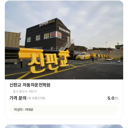
신판교 자동차운전학원
경기 용인시 처인구
가격 문의
5.0
2종 보통(자동)
(
9
)
작성자 :
카마로