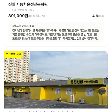
신일 자동차운전전문학원
경기 고양시 일산동구
891,000원
4.9
2종 보통(자동)
(
63
)
작성자 :
250GTO
강사님이 친절하시고 차근차근 알려주셔서 장롱면허로 운전이라고는 1도 모르는
저를 운전할 수 있게 해주셨어요. 처음엔 기능 도로 주행연습을 몇 번 하고 바로
도로로 나갔는데 도로 주행은 너무 오랜만이라 무서웠지만, 선생님이 침착하게
설명해주셔서 안전하게 운전할 수 있었어요. 자동차 운전에 재미도 붙었고
앞으로 더 연습할 자신감도 생겼어요.
운전선생 직영