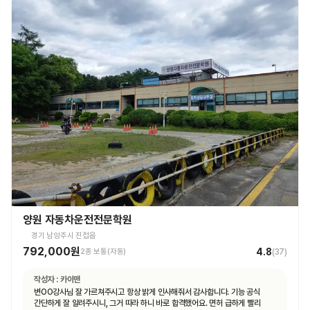
양원 자동차운전전문학원
경기 남양주시 진접읍
792,000원
4.8
2종 보통(자동)
(
37
)
작성자 :
카이맨
변OO강사님 잘 가르쳐주시고 항상 밝게 인사해줘서 감사합니다. 기능 공식
간단하게 잘 알려주시니, 그거 따라 하니 바로 합격했어요. 면허 급하게 빨리