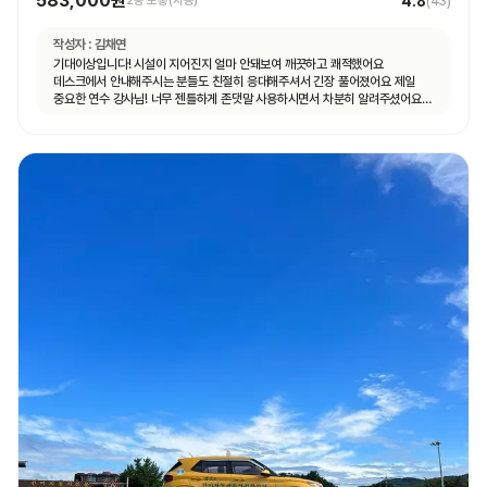
583,000원
4.8
2종 보통(자동)
(
43
)
작성자 :
김채연
기대이상입니다! 시설이 지어진지 얼마 안돼보여 깨끗하고 쾌적했어요
데스크에서 안내해주시는 분들도 친절히 응대해주셔서 긴장 풀어졌어요 제일
중요한 연수 강사님! 너무 젠틀하게 존댓말 사용하시면서 차분히 알려주셨어요
운전 꿀팁 외 불필요힌 대화 없으셨고 휴대폰 사용도 거의 안하셨어요 나머지
4시간도 그런 강사님 만나면 좋겠네요ㅎㅎ