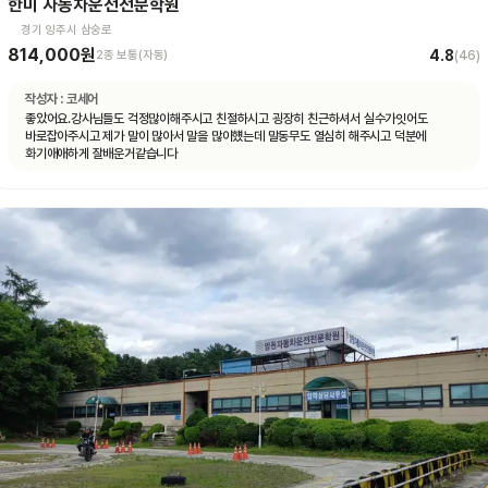
한미 자동차운전전문학원
경기 양주시 삼숭로
814,000원
4.8
2종 보통(자동)
(
46
)
작성자 :
코세어
좋았어요.강사님들도 걱정많이해주시고 친절하시고 굉장히 친근하셔서 실수가잇어도
바로잡아주시고 제가 말이 많아서 말을 많이헀는데 말동무도 열심히 해주시고 덕분에
화기애애하게 잘배운거같습니다