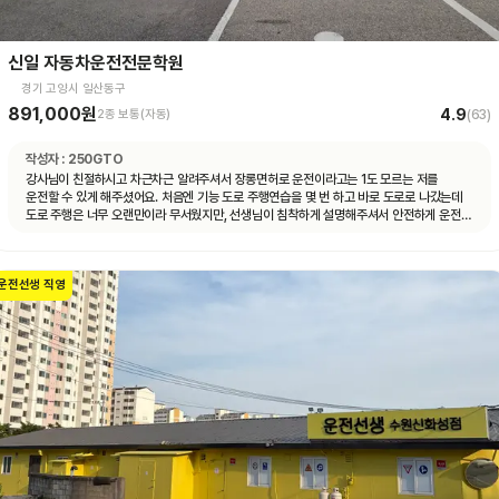
신일 자동차운전전문학원
경기 고양시 일산동구
891,000원
4.9
2종 보통(자동)
(
63
)
작성자 :
250GTO
강사님이 친절하시고 차근차근 알려주셔서 장롱면허로 운전이라고는 1도 모르는 저를
운전할 수 있게 해주셨어요. 처음엔 기능 도로 주행연습을 몇 번 하고 바로 도로로 나갔는데
도로 주행은 너무 오랜만이라 무서웠지만, 선생님이 침착하게 설명해주셔서 안전하게 운전할
수 있었어요. 자동차 운전에 재미도 붙었고 앞으로 더 연습할 자신감도 생겼어요.
운전선생 직영