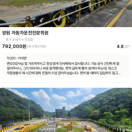
양원 자동차운전전문학원
경기 남양주시 진접읍
792,000원
4.8
2종 보통(자동)
(
37
)
작성자 :
카이맨
변OO강사님 잘 가르쳐주시고 항상 밝게 인사해줘서 감사합니다. 기능 공식 간단하게 잘
알려주시니, 그거 따라 하니 바로 합격했어요. 면허 급하게 빨리 땄어야 하는데, 데스크
직원분들이 제 시간에 맞춰 친절히 수업 잡아주셨습니다. 면허 딸 때까지 답답하지 않고
빠르게 도와주셨습니다.