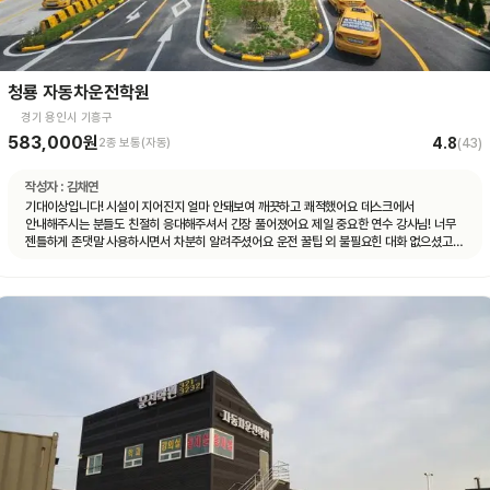
청룡 자동차운전학원
경기 용인시 기흥구
583,000원
4.8
2종 보통(자동)
(
43
)
작성자 :
김채연
기대이상입니다! 시설이 지어진지 얼마 안돼보여 깨끗하고 쾌적했어요 데스크에서
안내해주시는 분들도 친절히 응대해주셔서 긴장 풀어졌어요 제일 중요한 연수 강사님! 너무
젠틀하게 존댓말 사용하시면서 차분히 알려주셨어요 운전 꿀팁 외 불필요힌 대화 없으셨고
휴대폰 사용도 거의 안하셨어요 나머지 4시간도 그런 강사님 만나면 좋겠네요ㅎㅎ