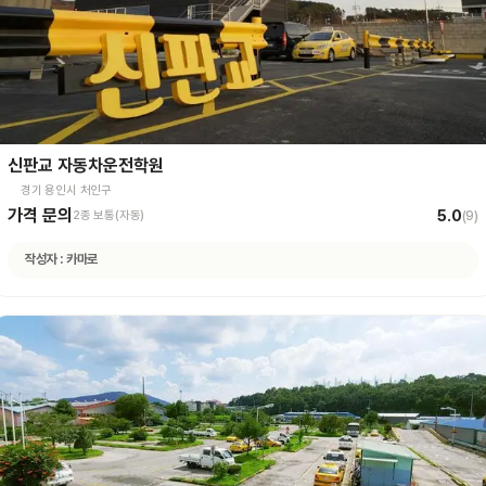
신판교 자동차운전학원
경기 용인시 처인구
가격 문의
5.0
2종 보통(자동)
(
9
)
작성자 :
카마로