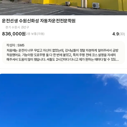
운전선생 수원신화성 자동차운전전문학원
경기 수원시 권선구
836,000원
4.9
2종 보통(자동)
(
33
)
작성자 :
SM5
처음에는 운전이 너무 무섭고 자신이 없었는데, 강사님들이 정말 차분하게 알려주셔서 금방
적응했어요. 기능이랑 도로주행 둘 다 한 번에 붙었고, 특히 주행 전에 코스 설명을 자세히
해주셔서 도움이 많이 됐습니다. 셔틀도 2시간마다 다니고 제가 원하는 때마다 탈 수 있도록
시간 맞춰 잘 와서 통학하기 편했습니다!