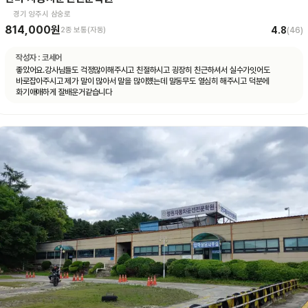
경기 양주시 삼숭로
814,000원
4.8
2종 보통(자동)
(
46
)
작성자 :
코세어
좋았어요.강사님들도 걱정많이해주시고 친절하시고 굉장히 친근하셔서 실수가잇어도
바로잡아주시고 제가 말이 많아서 말을 많이헀는데 말동무도 열심히 해주시고 덕분에
화기애애하게 잘배운거같습니다