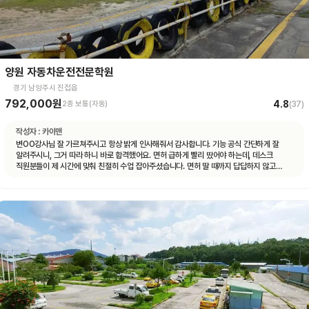
양원 자동차운전전문학원
경기 남양주시 진접읍
792,000원
4.8
2종 보통(자동)
(
37
)
작성자 :
카이맨
변OO강사님 잘 가르쳐주시고 항상 밝게 인사해줘서 감사합니다. 기능 공식 간단하게 잘
알려주시니, 그거 따라 하니 바로 합격했어요. 면허 급하게 빨리 땄어야 하는데, 데스크
직원분들이 제 시간에 맞춰 친절히 수업 잡아주셨습니다. 면허 딸 때까지 답답하지 않고
빠르게 도와주셨습니다.