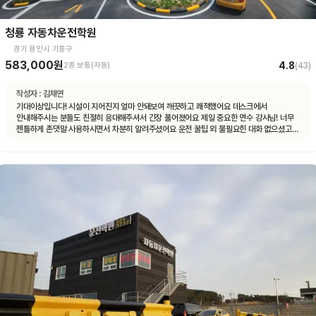
청룡 자동차운전학원
경기 용인시 기흥구
583,000원
4.8
2종 보통(자동)
(
43
)
작성자 :
김채연
기대이상입니다! 시설이 지어진지 얼마 안돼보여 깨끗하고 쾌적했어요 데스크에서
안내해주시는 분들도 친절히 응대해주셔서 긴장 풀어졌어요 제일 중요한 연수 강사님! 너무
젠틀하게 존댓말 사용하시면서 차분히 알려주셨어요 운전 꿀팁 외 불필요힌 대화 없으셨고
휴대폰 사용도 거의 안하셨어요 나머지 4시간도 그런 강사님 만나면 좋겠네요ㅎㅎ