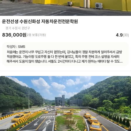
운전선생 수원신화성 자동차운전전문학원
경기 수원시 권선구
836,000원
4.9
2종 보통(자동)
(
33
)
작성자 :
SM5
처음에는 운전이 너무 무섭고 자신이 없었는데, 강사님들이 정말 차분하게 알려주셔서 금방
적응했어요. 기능이랑 도로주행 둘 다 한 번에 붙었고, 특히 주행 전에 코스 설명을 자세히
해주셔서 도움이 많이 됐습니다. 셔틀도 2시간마다 다니고 제가 원하는 때마다 탈 수 있도록
시간 맞춰 잘 와서 통학하기 편했습니다!