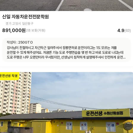
신일 자동차운전전문학원
경기 고양시 일산동구
891,000원
4.9
2종 보통(자동)
(
63
)
작성자 :
250GTO
강사님이 친절하시고 차근차근 알려주셔서 장롱면허로 운전이라고는 1도 모르는 저를
운전할 수 있게 해주셨어요. 처음엔 기능 도로 주행연습을 몇 번 하고 바로 도로로 나갔는데
도로 주행은 너무 오랜만이라 무서웠지만, 선생님이 침착하게 설명해주셔서 안전하게 운전할
수 있었어요. 자동차 운전에 재미도 붙었고 앞으로 더 연습할 자신감도 생겼어요.
운전선생 직영