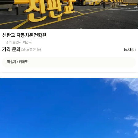
신판교 자동차운전학원
경기 용인시 처인구
가격 문의
5.0
2종 보통(자동)
(
9
)
작성자 :
카마로