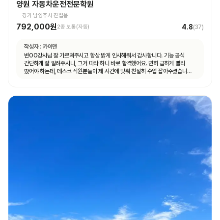
양원 자동차운전전문학원
경기 남양주시 진접읍
792,000원
4.8
2종 보통(자동)
(
37
)
작성자 :
카이맨
변OO강사님 잘 가르쳐주시고 항상 밝게 인사해줘서 감사합니다. 기능 공식
간단하게 잘 알려주시니, 그거 따라 하니 바로 합격했어요. 면허 급하게 빨리
땄어야 하는데, 데스크 직원분들이 제 시간에 맞춰 친절히 수업 잡아주셨습니다.
면허 딸 때까지 답답하지 않고 빠르게 도와주셨습니다.