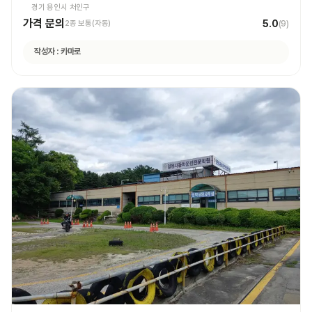
경기 용인시 처인구
가격 문의
5.0
2종 보통(자동)
(
9
)
작성자 :
카마로