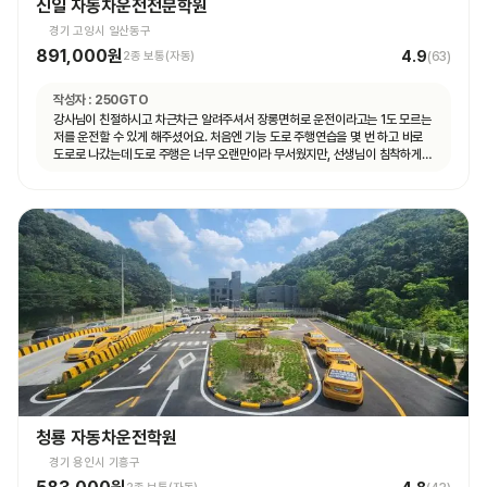
신일 자동차운전전문학원
경기 고양시 일산동구
891,000원
4.9
2종 보통(자동)
(
63
)
작성자 :
250GTO
강사님이 친절하시고 차근차근 알려주셔서 장롱면허로 운전이라고는 1도 모르는
저를 운전할 수 있게 해주셨어요. 처음엔 기능 도로 주행연습을 몇 번 하고 바로
도로로 나갔는데 도로 주행은 너무 오랜만이라 무서웠지만, 선생님이 침착하게
설명해주셔서 안전하게 운전할 수 있었어요. 자동차 운전에 재미도 붙었고
앞으로 더 연습할 자신감도 생겼어요.
청룡 자동차운전학원
경기 용인시 기흥구