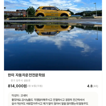
한미 자동차운전전문학원
경기 양주시 삼숭로
814,000원
4.8
2종 보통(자동)
(
46
)
작성자 :
코세어
좋았어요.강사님들도 걱정많이해주시고 친절하시고 굉장히 친근하셔서
실수가잇어도 바로잡아주시고 제가 말이 많아서 말을 많이헀는데 말동무도