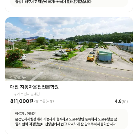
열심히 해주시고 덕분에 화기애애하게 잘배운거같습니다
대진 자동차운전전문학원
경기 포천시 군내면
811,000원
4.8
2종 보통(자동)
(
81
)
작성자 :
아테온
운전면허시험장에서 기능까지 합격하고 도로주행만 등록해서 도로주행을 잘
할지 살짝 걱정했는데 선생님께서 쉽고 자세하게 잘 알려주셔서 좋았습니다