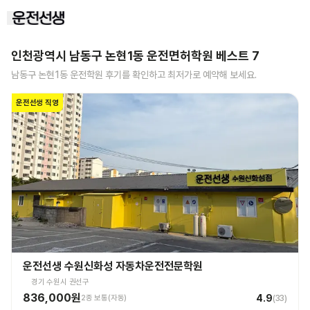
인천광역시 남동구 논현1동
운전면허학원 베스트
7
남동구 논현1동
운전학원 후기를 확인하고 최저가로 예약해 보세요.
운전선생 직영
운전선생 수원신화성 자동차운전전문학원
경기 수원시 권선구
836,000원
4.9
2종 보통(자동)
(
33
)