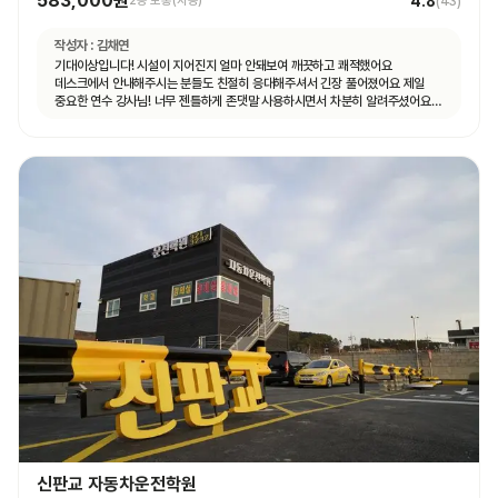
583,000원
4.8
2종 보통(자동)
(
43
)
작성자 :
김채연
기대이상입니다! 시설이 지어진지 얼마 안돼보여 깨끗하고 쾌적했어요
데스크에서 안내해주시는 분들도 친절히 응대해주셔서 긴장 풀어졌어요 제일
중요한 연수 강사님! 너무 젠틀하게 존댓말 사용하시면서 차분히 알려주셨어요
운전 꿀팁 외 불필요힌 대화 없으셨고 휴대폰 사용도 거의 안하셨어요 나머지
4시간도 그런 강사님 만나면 좋겠네요ㅎㅎ
신판교 자동차운전학원