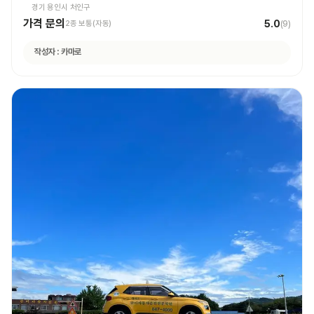
경기 용인시 처인구
가격 문의
5.0
2종 보통(자동)
(
9
)
작성자 :
카마로