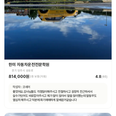
한미 자동차운전전문학원
경기 양주시 삼숭로
814,000원
4.8
2종 보통(자동)
(
46
)
작성자 :
코세어
좋았어요.강사님들도 걱정많이해주시고 친절하시고 굉장히 친근하셔서
실수가잇어도 바로잡아주시고 제가 말이 많아서 말을 많이헀는데 말동무도
열심히 해주시고 덕분에 화기애애하게 잘배운거같습니다