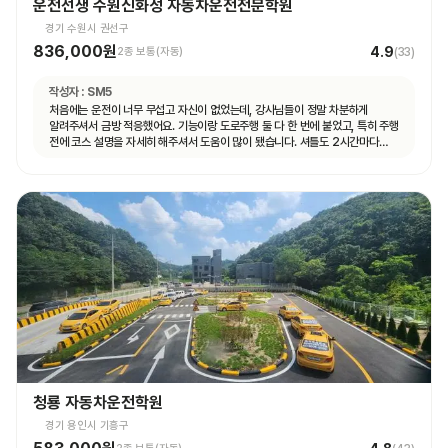
운전선생 수원신화성 자동차운전전문학원
경기 수원시 권선구
836,000원
4.9
2종 보통(자동)
(
33
)
작성자 :
SM5
처음에는 운전이 너무 무섭고 자신이 없었는데, 강사님들이 정말 차분하게
알려주셔서 금방 적응했어요. 기능이랑 도로주행 둘 다 한 번에 붙었고, 특히 주행
전에 코스 설명을 자세히 해주셔서 도움이 많이 됐습니다. 셔틀도 2시간마다
다니고 제가 원하는 때마다 탈 수 있도록 시간 맞춰 잘 와서 통학하기 편했습니다!
청룡 자동차운전학원
경기 용인시 기흥구