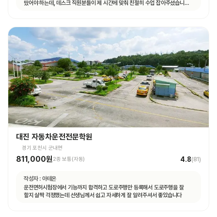
땄어야 하는데, 데스크 직원분들이 제 시간에 맞춰 친절히 수업 잡아주셨습니다.
면허 딸 때까지 답답하지 않고 빠르게 도와주셨습니다.
대진 자동차운전전문학원
경기 포천시 군내면
811,000원
4.8
2종 보통(자동)
(
81
)
작성자 :
아테온
운전면허시험장에서 기능까지 합격하고 도로주행만 등록해서 도로주행을 잘
할지 살짝 걱정했는데 선생님께서 쉽고 자세하게 잘 알려주셔서 좋았습니다