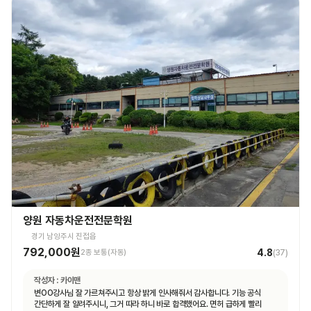
양원 자동차운전전문학원
경기 남양주시 진접읍
792,000원
4.8
2종 보통(자동)
(
37
)
작성자 :
카이맨
변OO강사님 잘 가르쳐주시고 항상 밝게 인사해줘서 감사합니다. 기능 공식
간단하게 잘 알려주시니, 그거 따라 하니 바로 합격했어요. 면허 급하게 빨리