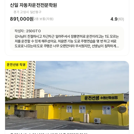
신일 자동차운전전문학원
경기 고양시 일산동구
891,000원
4.9
2종 보통(자동)
(
63
)
작성자 :
250GTO
강사님이 친절하시고 차근차근 알려주셔서 장롱면허로 운전이라고는 1도 모르는
저를 운전할 수 있게 해주셨어요. 처음엔 기능 도로 주행연습을 몇 번 하고 바로
도로로 나갔는데 도로 주행은 너무 오랜만이라 무서웠지만, 선생님이 침착하게
설명해주셔서 안전하게 운전할 수 있었어요. 자동차 운전에 재미도 붙었고
앞으로 더 연습할 자신감도 생겼어요.
운전선생 직영