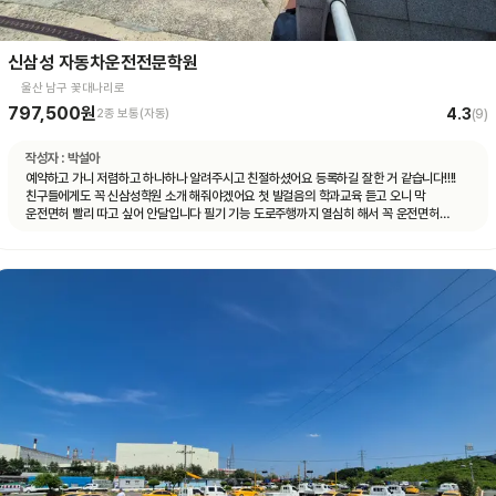
신삼성 자동차운전전문학원
울산 남구 꽃대나리로
797,500원
4.3
2종 보통(자동)
(
9
)
작성자 :
박설아
예약하고 가니 저렴하고 하나하나 알려주시고 친절하셨어요 등록하길 잘한 거 같습니다!!!!
친구들에게도 꼭 신삼성학원 소개 해줘야겠어요 첫 발걸음의 학과교육 듣고 오니 막
운전면허 빨리 따고 싶어 안달입니다 필기 기능 도로주행까지 열심히 해서 꼭 운전면허
취득의 길로 가길!!!!!