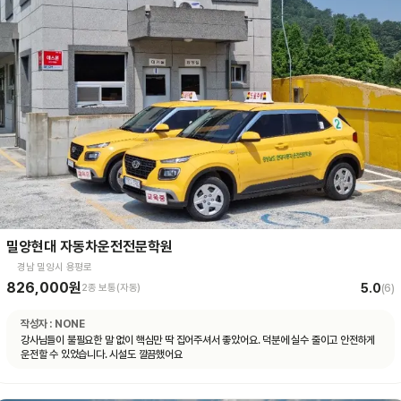
밀양현대 자동차운전전문학원
경남 밀양시 용평로
826,000원
5.0
2종 보통(자동)
(
6
)
작성자 :
NONE
강사님들이 불필요한 말 없이 핵심만 딱 집어주셔서 좋았어요. 덕분에 실수 줄이고 안전하게
운전할 수 있었습니다. 시설도 깔끔했어요