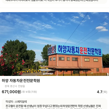
하양 자동차운전전문학원
경북 경산시 진량읍
671,000원
4.7
2종 보통(자동)
(
18
)
작성자 :
스페치알레
친구들이 운전할 때 선생님이 엄청 무섭다고 했었는데 하양운전면허 학원 선생님들은 진짜