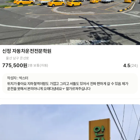
신정 자동차운전전문학원
울산 남구 온산로
775,500원
4.5
2종 보통(자동)
(
24
)
작성자 :
박스터
위치가 좋아요 지하철역이랑도 가깝고 그리고 셔틀도 있어서 진짜 편하게 갈 수 있음 제가
운전을 못해서 본의아니게 오래다녔네요ㅜ 잘가르쳐주십니다