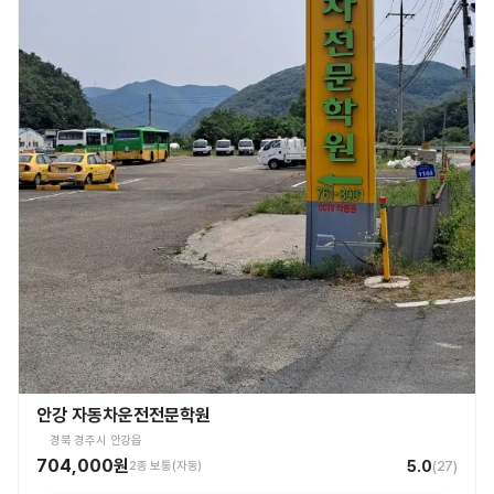
안강 자동차운전전문학원
경북 경주시 안강읍
704,000원
5.0
2종 보통(자동)
(
27
)