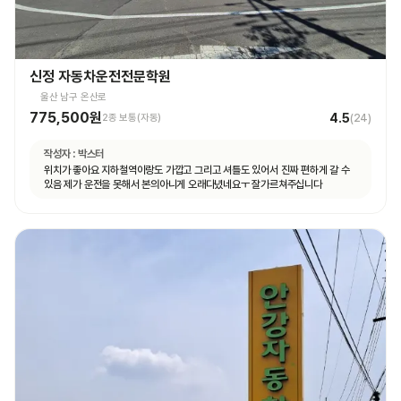
신정 자동차운전전문학원
울산 남구 온산로
775,500원
4.5
2종 보통(자동)
(
24
)
작성자 :
박스터
위치가 좋아요 지하철역이랑도 가깝고 그리고 셔틀도 있어서 진짜 편하게 갈 수
있음 제가 운전을 못해서 본의아니게 오래다녔네요ㅜ 잘가르쳐주십니다