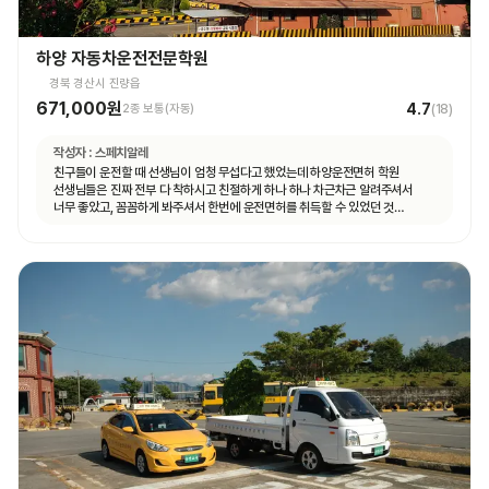
하양 자동차운전전문학원
경북 경산시 진량읍
671,000원
4.7
2종 보통(자동)
(
18
)
작성자 :
스페치알레
친구들이 운전할 때 선생님이 엄청 무섭다고 했었는데 하양운전면허 학원
선생님들은 진짜 전부 다 착하시고 친절하게 하나 하나 차근차근 알려주셔서
너무 좋았고, 꼼꼼하게 봐주셔서 한번에 운전면허를 취득할 수 있었던 것
같습니다.