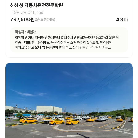
신삼성 자동차운전전문학원
울산 남구 꽃대나리로
797,500원
4.3
2종 보통(자동)
(
9
)
작성자 :
박설아
예약하고 가니 저렴하고 하나하나 알려주시고 친절하셨어요 등록하길 잘한 거
같습니다!!!! 친구들에게도 꼭 신삼성학원 소개 해줘야겠어요 첫 발걸음의
학과교육 듣고 오니 막 운전면허 빨리 따고 싶어 안달입니다 필기 기능
도로주행까지 열심히 해서 꼭 운전면허 취득의 길로 가길!!!!!