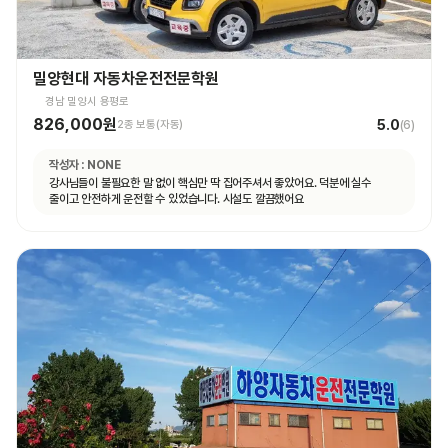
밀양현대 자동차운전전문학원
경남 밀양시 용평로
826,000원
5.0
2종 보통(자동)
(
6
)
작성자 :
NONE
강사님들이 불필요한 말 없이 핵심만 딱 집어주셔서 좋았어요. 덕분에 실수
줄이고 안전하게 운전할 수 있었습니다. 시설도 깔끔했어요