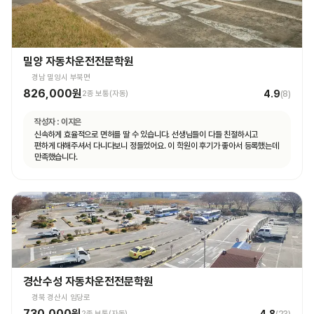
밀양 자동차운전전문학원
경남 밀양시 부북면
826,000원
4.9
2종 보통(자동)
(
8
)
작성자 :
이지은
신속하게 효율적으로 면허를 딸 수 있습니다. 선생님들이 다들 친절하시고
편하게 대해주셔서 다니다보니 정들었어요. 이 학원이 후기가 좋아서 등록했는데
만족했습니다.
경산수성 자동차운전전문학원
경북 경산시 임당로
730,000원
4.8
2종 보통(자동)
(
23
)