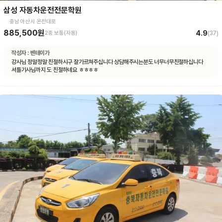
삼성 자동차운전전문학원
충남 아산시 온천대로
885,500원
4.9
2종 보통(자동)
(
37
)
작성자 :
벤테이가
강사님 정말정말 친절하시구 잘가르쳐주십니다 상담해주시는분도 너무너무친절하십니다
셔틀기사님까지 도 친절하네요 ㅎㅎㅎㅎ