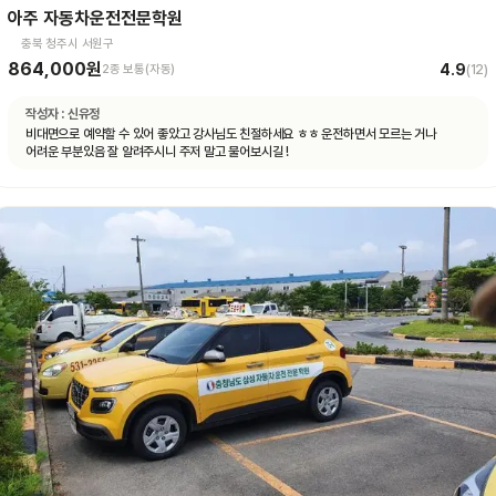
아주 자동차운전전문학원
충북 청주시 서원구
864,000원
4.9
2종 보통(자동)
(
12
)
작성자 :
신유정
비대면으로 예약할 수 있어 좋았고 강사님도 친절하세요 ㅎㅎ 운전하면서 모르는 거나
어려운 부분있음 잘 알려주시니 주저 말고 물어보시길 !