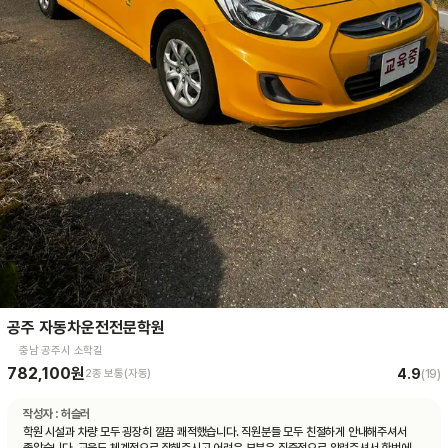
공주 자동차운전전문학원
충남 공주시 소학길
782,100원
4.9
2종 보통(자동)
(
19
)
작성자 :
허슬러
학원 시설과 차량 모두 굉장히 깔끔 쾌적했습니다. 직원분들 모두 친절하게 안내해주셔서