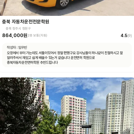
충북 자동차운전전문학원
충북 청주시 청원구
864,000원
4.5
2종 보통(자동)
(
9
)
작성자 :
임우빈
오창에서 부터 가는데도 셔틀이있어서 정말 편했구요 강사님들이 하나같이 친절하시고 잘
알려주셔서 재밌고 쉽게 배울수 있는거 같습니다 운전면허 학원으로
충북자동차운전면허학원 추천드립니다