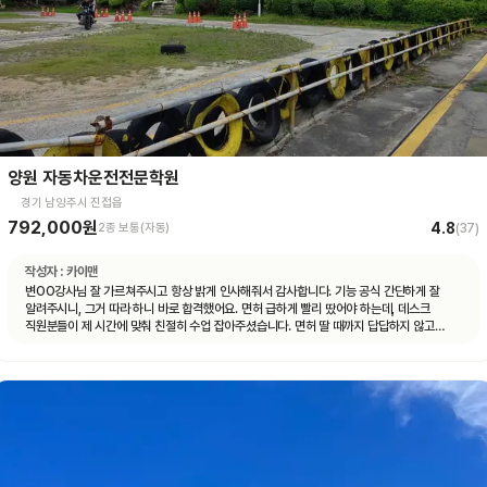
양원 자동차운전전문학원
경기 남양주시 진접읍
792,000원
4.8
2종 보통(자동)
(
37
)
작성자 :
카이맨
변OO강사님 잘 가르쳐주시고 항상 밝게 인사해줘서 감사합니다. 기능 공식 간단하게 잘
알려주시니, 그거 따라 하니 바로 합격했어요. 면허 급하게 빨리 땄어야 하는데, 데스크
직원분들이 제 시간에 맞춰 친절히 수업 잡아주셨습니다. 면허 딸 때까지 답답하지 않고
빠르게 도와주셨습니다.