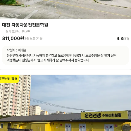
대진 자동차운전전문학원
경기 포천시 군내면
811,000원
4.8
2종 보통(자동)
(
81
)
작성자 :
아테온
운전면허시험장에서 기능까지 합격하고 도로주행만 등록해서 도로주행을 잘 할지 살짝
걱정했는데 선생님께서 쉽고 자세하게 잘 알려주셔서 좋았습니다
운전선생 직영