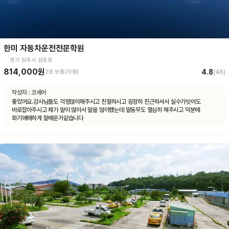
한미 자동차운전전문학원
경기 양주시 삼숭로
814,000원
4.8
2종 보통(자동)
(
46
)
작성자 :
코세어
좋았어요.강사님들도 걱정많이해주시고 친절하시고 굉장히 친근하셔서 실수가잇어도
바로잡아주시고 제가 말이 많아서 말을 많이헀는데 말동무도 열심히 해주시고 덕분에
화기애애하게 잘배운거같습니다