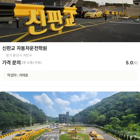
신판교 자동차운전학원
경기 용인시 처인구
가격 문의
5.0
2종 보통(자동)
(
9
)
작성자 :
카마로