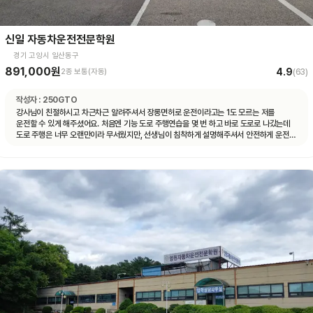
신일 자동차운전전문학원
경기 고양시 일산동구
891,000원
4.9
2종 보통(자동)
(
63
)
작성자 :
250GTO
강사님이 친절하시고 차근차근 알려주셔서 장롱면허로 운전이라고는 1도 모르는 저를
운전할 수 있게 해주셨어요. 처음엔 기능 도로 주행연습을 몇 번 하고 바로 도로로 나갔는데
도로 주행은 너무 오랜만이라 무서웠지만, 선생님이 침착하게 설명해주셔서 안전하게 운전할
수 있었어요. 자동차 운전에 재미도 붙었고 앞으로 더 연습할 자신감도 생겼어요.