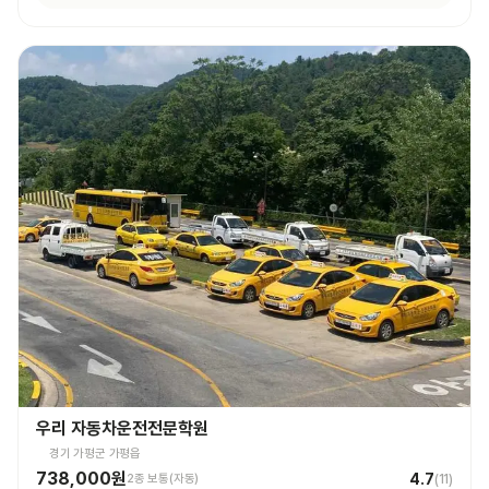
우리 자동차운전전문학원
경기 가평군 가평읍
738,000원
4.7
2종 보통(자동)
(
11
)