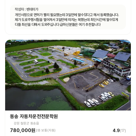
작성자 :
벤테이가
개인사정으로 면허가 빨리 필요했는데 3일만에 딸수있다고 해서 등록했습니다.
제가 도로주행시험을 떨어져서 3일만에 따지는 목했는데 최단시간에 딸수있게
다들 최선을 다해서 도와주십니다 급하신분들은 여기 추천합니다
동송 자동차운전전문학원
강원 철원군 동송읍
780,000원
4.9
2종 보통(자동)
(
17
)