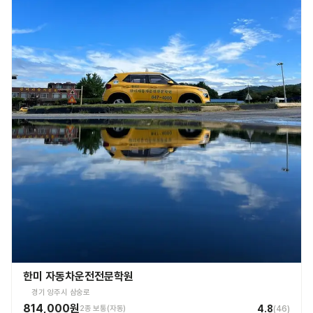
한미 자동차운전전문학원
경기 양주시 삼숭로
814,000원
4.8
2종 보통(자동)
(
46
)