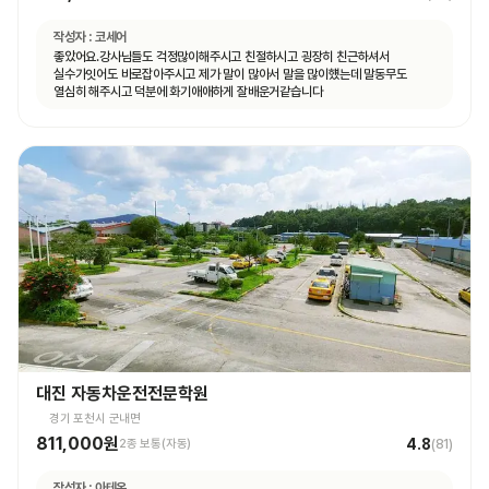
작성자 :
코세어
좋았어요.강사님들도 걱정많이해주시고 친절하시고 굉장히 친근하셔서
실수가잇어도 바로잡아주시고 제가 말이 많아서 말을 많이헀는데 말동무도
열심히 해주시고 덕분에 화기애애하게 잘배운거같습니다
대진 자동차운전전문학원
경기 포천시 군내면
811,000원
4.8
2종 보통(자동)
(
81
)
작성자 :
아테온