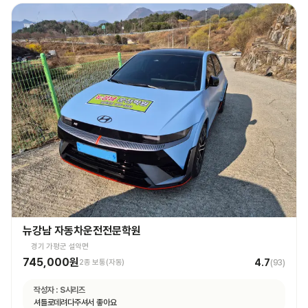
뉴강남 자동차운전전문학원
경기 가평군 설악면
745,000원
4.7
2종 보통(자동)
(
93
)
작성자 :
S시리즈
셔틀로데려다주셔서 좋아요