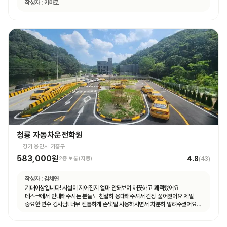
작성자 :
카마로
청룡 자동차운전학원
경기 용인시 기흥구
583,000원
4.8
2종 보통(자동)
(
43
)
작성자 :
김채연
기대이상입니다! 시설이 지어진지 얼마 안돼보여 깨끗하고 쾌적했어요
데스크에서 안내해주시는 분들도 친절히 응대해주셔서 긴장 풀어졌어요 제일
중요한 연수 강사님! 너무 젠틀하게 존댓말 사용하시면서 차분히 알려주셨어요
운전 꿀팁 외 불필요힌 대화 없으셨고 휴대폰 사용도 거의 안하셨어요 나머지
4시간도 그런 강사님 만나면 좋겠네요ㅎㅎ