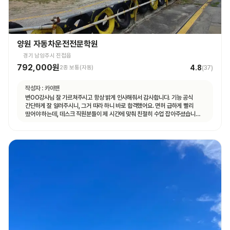
양원 자동차운전전문학원
경기 남양주시 진접읍
792,000원
4.8
2종 보통(자동)
(
37
)
작성자 :
카이맨
변OO강사님 잘 가르쳐주시고 항상 밝게 인사해줘서 감사합니다. 기능 공식
간단하게 잘 알려주시니, 그거 따라 하니 바로 합격했어요. 면허 급하게 빨리
땄어야 하는데, 데스크 직원분들이 제 시간에 맞춰 친절히 수업 잡아주셨습니다.
면허 딸 때까지 답답하지 않고 빠르게 도와주셨습니다.