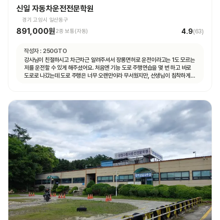
신일 자동차운전전문학원
경기 고양시 일산동구
891,000원
4.9
2종 보통(자동)
(
63
)
작성자 :
250GTO
강사님이 친절하시고 차근차근 알려주셔서 장롱면허로 운전이라고는 1도 모르는
저를 운전할 수 있게 해주셨어요. 처음엔 기능 도로 주행연습을 몇 번 하고 바로
도로로 나갔는데 도로 주행은 너무 오랜만이라 무서웠지만, 선생님이 침착하게
설명해주셔서 안전하게 운전할 수 있었어요. 자동차 운전에 재미도 붙었고
앞으로 더 연습할 자신감도 생겼어요.