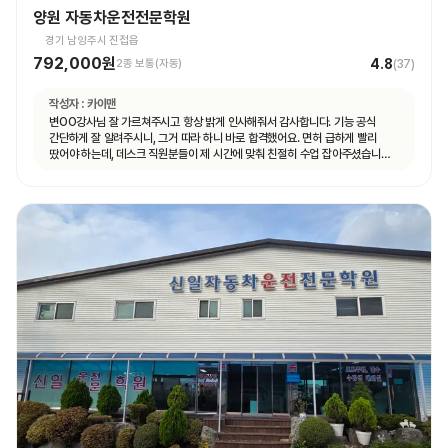
양원 자동차운전전문학원
경기 남양주시 진접읍
792,000원
4.8
2종 보통(자동)
(
37
)
작성자 :
카이맨
변OO강사님 잘 가르쳐주시고 항상 밝게 인사해줘서 감사합니다. 기능 공식
간단하게 잘 알려주시니, 그거 따라 하니 바로 합격했어요. 면허 급하게 빨리
땄어야 하는데, 데스크 직원분들이 제 시간에 맞춰 친절히 수업 잡아주셨습니다.
면허 딸 때까지 답답하지 않고 빠르게 도와주셨습니다.