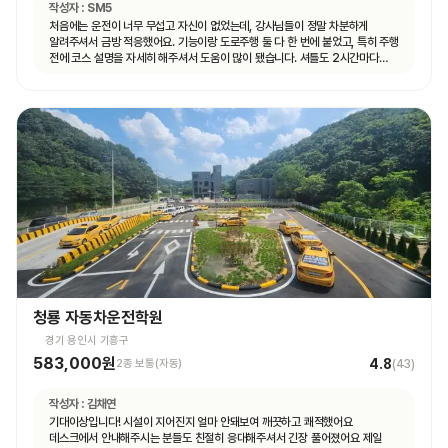
작성자 :
SM5
처음에는 운전이 너무 무섭고 자신이 없었는데, 강사님들이 정말 차분하게
알려주셔서 금방 적응했어요. 기능이랑 도로주행 둘 다 한 번에 붙었고, 특히 주행
전에 코스 설명을 자세히 해주셔서 도움이 많이 됐습니다. 셔틀도 2시간마다
다니고 제가 원하는 때마다 탈 수 있도록 시간 맞춰 잘 와서 통학하기 편했습니다!
청룡 자동차운전학원
경기 용인시 기흥구
583,000원
4.8
2종 보통(자동)
(
43
)
작성자 :
김채연
기대이상입니다! 시설이 지어진지 얼마 안돼보여 깨끗하고 쾌적했어요
데스크에서 안내해주시는 분들도 친절히 응대해주셔서 긴장 풀어졌어요 제일