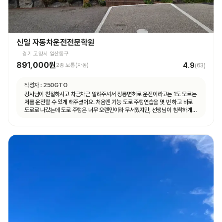
신일 자동차운전전문학원
경기 고양시 일산동구
891,000원
4.9
2종 보통(자동)
(
63
)
작성자 :
250GTO
강사님이 친절하시고 차근차근 알려주셔서 장롱면허로 운전이라고는 1도 모르는
저를 운전할 수 있게 해주셨어요. 처음엔 기능 도로 주행연습을 몇 번 하고 바로
도로로 나갔는데 도로 주행은 너무 오랜만이라 무서웠지만, 선생님이 침착하게
설명해주셔서 안전하게 운전할 수 있었어요. 자동차 운전에 재미도 붙었고
앞으로 더 연습할 자신감도 생겼어요.