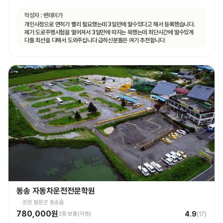
작성자 :
벤테이가
개인사정으로 면허가 빨리 필요했는데 3일만에 딸수있다고 해서 등록했습니다.
제가 도로주행시험을 떨어져서 3일만에 따지는 목했는데 최단시간에 딸수있게
다들 최선을 다해서 도와주십니다 급하신분들은 여기 추천합니다
동송 자동차운전전문학원
강원 철원군 동송읍
780,000원
4.9
2종 보통(자동)
(
17
)