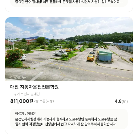
중요한 연수 강사님! 너무 젠틀하게 존댓말 사용하시면서 차분히 알려주셨어요
운전 꿀팁 외 불필요힌 대화 없으셨고 휴대폰 사용도 거의 안하셨어요 나머지
4시간도 그런 강사님 만나면 좋겠네요ㅎㅎ
대진 자동차운전전문학원
경기 포천시 군내면
811,000원
4.8
2종 보통(자동)
(
81
)
작성자 :
아테온
운전면허시험장에서 기능까지 합격하고 도로주행만 등록해서 도로주행을 잘
할지 살짝 걱정했는데 선생님께서 쉽고 자세하게 잘 알려주셔서 좋았습니다