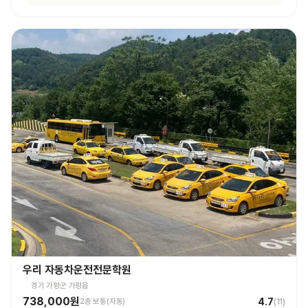
우리 자동차운전전문학원
경기 가평군 가평읍
738,000원
4.7
2종 보통(자동)
(
11
)