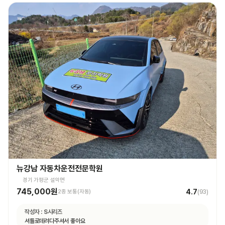
뉴강남 자동차운전전문학원
경기 가평군 설악면
745,000원
4.7
2종 보통(자동)
(
93
)
작성자 :
S시리즈
셔틀로데려다주셔서 좋아요