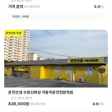
경기 용인시 처인구
가격 문의
5.0
2종 보통(자동)
(
9
)
작성자 :
카마로
운전선생 직영
운전선생 수원신화성 자동차운전전문학원
경기 수원시 권선구
836,000원
4.9
2종 보통(자동)
(
33
)