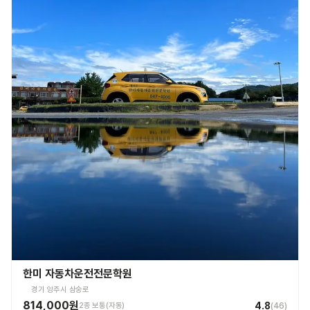
한미 자동차운전전문학원
경기 양주시 삼숭로
814,000원
4.8
2종 보통(자동)
(
46
)