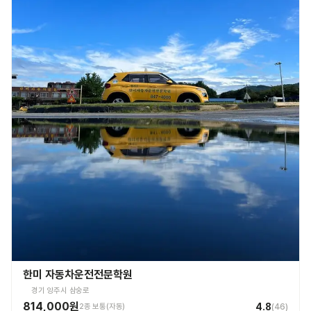
한미 자동차운전전문학원
경기 양주시 삼숭로
814,000원
4.8
2종 보통(자동)
(
46
)