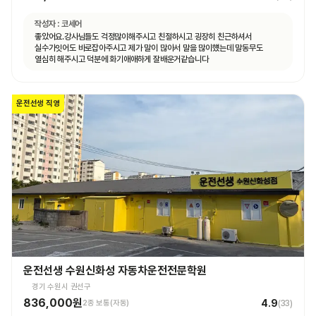
작성자 :
코세어
좋았어요.강사님들도 걱정많이해주시고 친절하시고 굉장히 친근하셔서
실수가잇어도 바로잡아주시고 제가 말이 많아서 말을 많이헀는데 말동무도
열심히 해주시고 덕분에 화기애애하게 잘배운거같습니다
운전선생 직영
운전선생 수원신화성 자동차운전전문학원
경기 수원시 권선구
836,000원
4.9
2종 보통(자동)
(
33
)