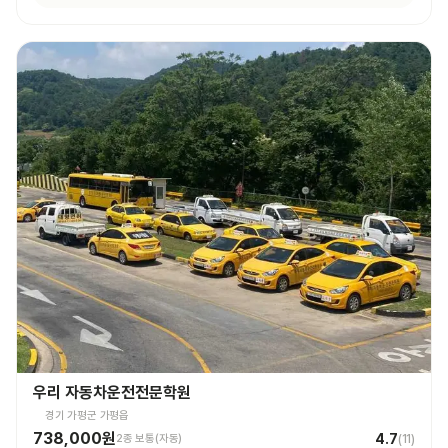
우리 자동차운전전문학원
경기 가평군 가평읍
738,000원
4.7
2종 보통(자동)
(
11
)