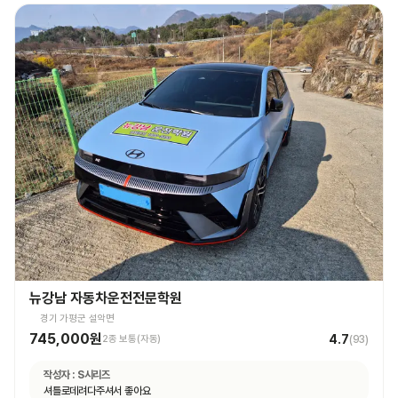
뉴강남 자동차운전전문학원
경기 가평군 설악면
745,000원
4.7
2종 보통(자동)
(
93
)
작성자 :
S시리즈
셔틀로데려다주셔서 좋아요