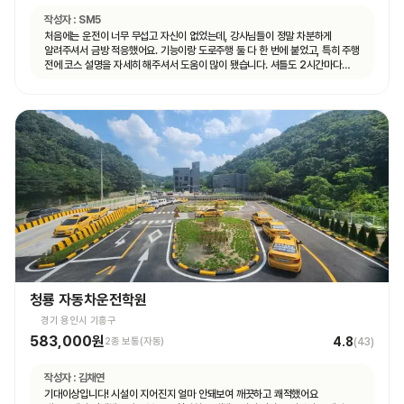
작성자 :
SM5
처음에는 운전이 너무 무섭고 자신이 없었는데, 강사님들이 정말 차분하게
알려주셔서 금방 적응했어요. 기능이랑 도로주행 둘 다 한 번에 붙었고, 특히 주행
전에 코스 설명을 자세히 해주셔서 도움이 많이 됐습니다. 셔틀도 2시간마다
다니고 제가 원하는 때마다 탈 수 있도록 시간 맞춰 잘 와서 통학하기 편했습니다!
청룡 자동차운전학원
경기 용인시 기흥구
583,000원
4.8
2종 보통(자동)
(
43
)
작성자 :
김채연
기대이상입니다! 시설이 지어진지 얼마 안돼보여 깨끗하고 쾌적했어요