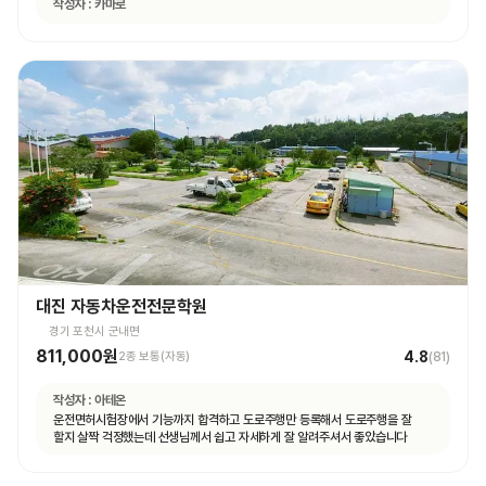
작성자 :
카마로
대진 자동차운전전문학원
경기 포천시 군내면
811,000원
4.8
2종 보통(자동)
(
81
)
작성자 :
아테온
운전면허시험장에서 기능까지 합격하고 도로주행만 등록해서 도로주행을 잘
할지 살짝 걱정했는데 선생님께서 쉽고 자세하게 잘 알려주셔서 좋았습니다