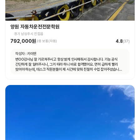
양원 자동차운전전문학원
경기 남양주시 진접읍
792,000원
4.8
2종 보통(자동)
(
37
)
작성자 :
카이맨
변OO강사님 잘 가르쳐주시고 항상 밝게 인사해줘서 감사합니다. 기능 공식
간단하게 잘 알려주시니, 그거 따라 하니 바로 합격했어요. 면허 급하게 빨리
땄어야 하는데, 데스크 직원분들이 제 시간에 맞춰 친절히 수업 잡아주셨습니다.
면허 딸 때까지 답답하지 않고 빠르게 도와주셨습니다.