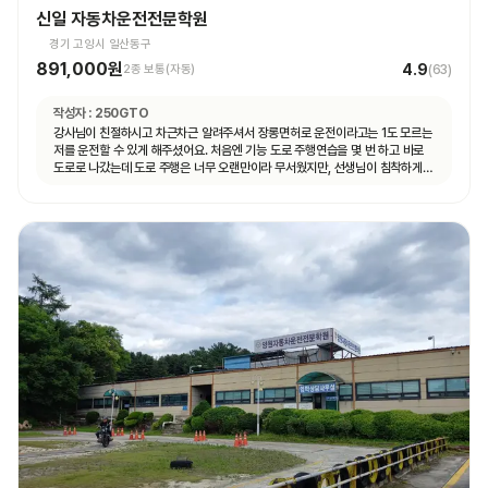
신일 자동차운전전문학원
경기 고양시 일산동구
891,000원
4.9
2종 보통(자동)
(
63
)
작성자 :
250GTO
강사님이 친절하시고 차근차근 알려주셔서 장롱면허로 운전이라고는 1도 모르는
저를 운전할 수 있게 해주셨어요. 처음엔 기능 도로 주행연습을 몇 번 하고 바로
도로로 나갔는데 도로 주행은 너무 오랜만이라 무서웠지만, 선생님이 침착하게
설명해주셔서 안전하게 운전할 수 있었어요. 자동차 운전에 재미도 붙었고
앞으로 더 연습할 자신감도 생겼어요.