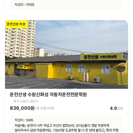
작성자 :
카마로
운전선생 직영
운전선생 수원신화성 자동차운전전문학원
경기 수원시 권선구
836,000원
4.9
2종 보통(자동)
(
33
)
작성자 :
SM5
처음에는 운전이 너무 무섭고 자신이 없었는데, 강사님들이 정말 차분하게
알려주셔서 금방 적응했어요. 기능이랑 도로주행 둘 다 한 번에 붙었고, 특히 주행