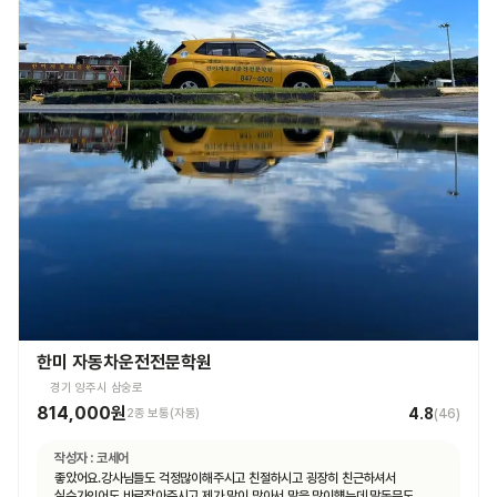
한미 자동차운전전문학원
경기 양주시 삼숭로
814,000원
4.8
2종 보통(자동)
(
46
)
작성자 :
코세어
좋았어요.강사님들도 걱정많이해주시고 친절하시고 굉장히 친근하셔서
실수가잇어도 바로잡아주시고 제가 말이 많아서 말을 많이헀는데 말동무도