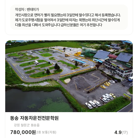
작성자 :
벤테이가
개인사정으로 면허가 빨리 필요했는데 3일만에 딸수있다고 해서 등록했습니다.
제가 도로주행시험을 떨어져서 3일만에 따지는 목했는데 최단시간에 딸수있게
다들 최선을 다해서 도와주십니다 급하신분들은 여기 추천합니다
동송 자동차운전전문학원
강원 철원군 동송읍
780,000원
4.9
2종 보통(자동)
(
17
)