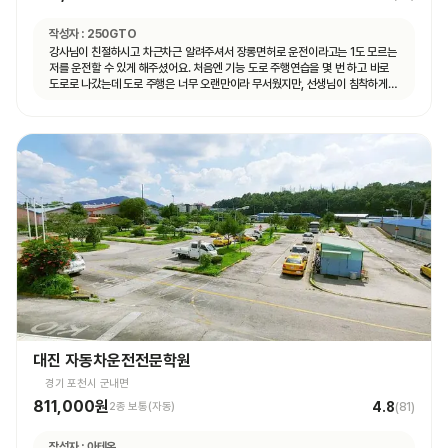
작성자 :
250GTO
강사님이 친절하시고 차근차근 알려주셔서 장롱면허로 운전이라고는 1도 모르는
저를 운전할 수 있게 해주셨어요. 처음엔 기능 도로 주행연습을 몇 번 하고 바로
도로로 나갔는데 도로 주행은 너무 오랜만이라 무서웠지만, 선생님이 침착하게
설명해주셔서 안전하게 운전할 수 있었어요. 자동차 운전에 재미도 붙었고
앞으로 더 연습할 자신감도 생겼어요.
대진 자동차운전전문학원
경기 포천시 군내면
811,000원
4.8
2종 보통(자동)
(
81
)
작성자 :
아테온