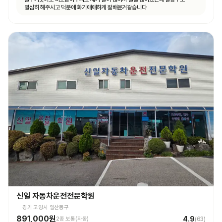
열심히 해주시고 덕분에 화기애애하게 잘배운거같습니다
신일 자동차운전전문학원
경기 고양시 일산동구
891,000원
4.9
2종 보통(자동)
(
63
)