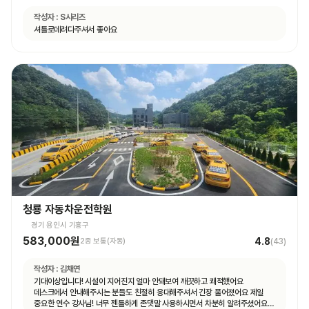
작성자 :
S시리즈
셔틀로데려다주셔서 좋아요
청룡 자동차운전학원
경기 용인시 기흥구
583,000원
4.8
2종 보통(자동)
(
43
)
작성자 :
김채연
기대이상입니다! 시설이 지어진지 얼마 안돼보여 깨끗하고 쾌적했어요
데스크에서 안내해주시는 분들도 친절히 응대해주셔서 긴장 풀어졌어요 제일
중요한 연수 강사님! 너무 젠틀하게 존댓말 사용하시면서 차분히 알려주셨어요