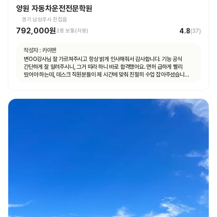
양원 자동차운전전문학원
경기 남양주시 진접읍
792,000원
4.8
2종 보통(자동)
(
37
)
작성자 :
카이맨
변OO강사님 잘 가르쳐주시고 항상 밝게 인사해줘서 감사합니다. 기능 공식
간단하게 잘 알려주시니, 그거 따라 하니 바로 합격했어요. 면허 급하게 빨리
땄어야 하는데, 데스크 직원분들이 제 시간에 맞춰 친절히 수업 잡아주셨습니다.
면허 딸 때까지 답답하지 않고 빠르게 도와주셨습니다.