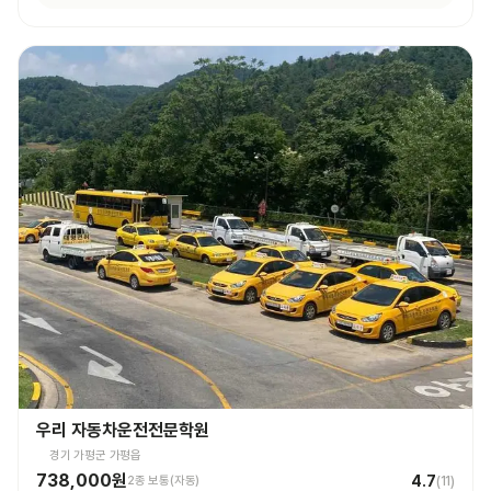
운전 꿀팁 외 불필요힌 대화 없으셨고 휴대폰 사용도 거의 안하셨어요 나머지
4시간도 그런 강사님 만나면 좋겠네요ㅎㅎ
우리 자동차운전전문학원
경기 가평군 가평읍
738,000원
4.7
2종 보통(자동)
(
11
)