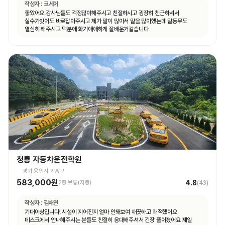
작성자 :
코세어
좋았어요.강사님들도 걱정많이해주시고 친절하시고 굉장히 친근하셔서
실수가잇어도 바로잡아주시고 제가 말이 많아서 말을 많이헀는데 말동무도
열심히 해주시고 덕분에 화기애애하게 잘배운거같습니다
청룡 자동차운전학원
경기 용인시 기흥구
583,000원
4.8
2종 보통(자동)
(
43
)
작성자 :
김채연
기대이상입니다! 시설이 지어진지 얼마 안돼보여 깨끗하고 쾌적했어요
데스크에서 안내해주시는 분들도 친절히 응대해주셔서 긴장 풀어졌어요 제일