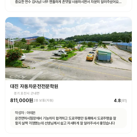
중요한 연수 강사님! 너무 젠틀하게 존댓말 사용하시면서 차분히 알려주셨어요
운전 꿀팁 외 불필요힌 대화 없으셨고 휴대폰 사용도 거의 안하셨어요 나머지
4시간도 그런 강사님 만나면 좋겠네요ㅎㅎ
대진 자동차운전전문학원
경기 포천시 군내면
811,000원
4.8
2종 보통(자동)
(
81
)
작성자 :
아테온
운전면허시험장에서 기능까지 합격하고 도로주행만 등록해서 도로주행을 잘
할지 살짝 걱정했는데 선생님께서 쉽고 자세하게 잘 알려주셔서 좋았습니다