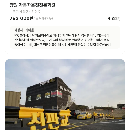
양원 자동차운전전문학원
경기 남양주시 진접읍
792,000원
4.8
2종 보통(자동)
(
37
)
작성자 :
카이맨
변OO강사님 잘 가르쳐주시고 항상 밝게 인사해줘서 감사합니다. 기능 공식
간단하게 잘 알려주시니, 그거 따라 하니 바로 합격했어요. 면허 급하게 빨리
땄어야 하는데, 데스크 직원분들이 제 시간에 맞춰 친절히 수업 잡아주셨습니다.
면허 딸 때까지 답답하지 않고 빠르게 도와주셨습니다.