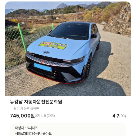
뉴강남 자동차운전전문학원
경기 가평군 설악면
745,000원
4.7
2종 보통(자동)
(
93
)
작성자 :
S시리즈
셔틀로데려다주셔서 좋아요