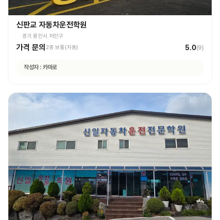
신판교 자동차운전학원
경기 용인시 처인구
가격 문의
5.0
2종 보통(자동)
(
9
)
작성자 :
카마로