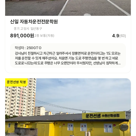
신일 자동차운전전문학원
경기 고양시 일산동구
891,000원
4.9
2종 보통(자동)
(
63
)
작성자 :
250GTO
강사님이 친절하시고 차근차근 알려주셔서 장롱면허로 운전이라고는 1도 모르는
저를 운전할 수 있게 해주셨어요. 처음엔 기능 도로 주행연습을 몇 번 하고 바로
도로로 나갔는데 도로 주행은 너무 오랜만이라 무서웠지만, 선생님이 침착하게
설명해주셔서 안전하게 운전할 수 있었어요. 자동차 운전에 재미도 붙었고
앞으로 더 연습할 자신감도 생겼어요.
운전선생 직영