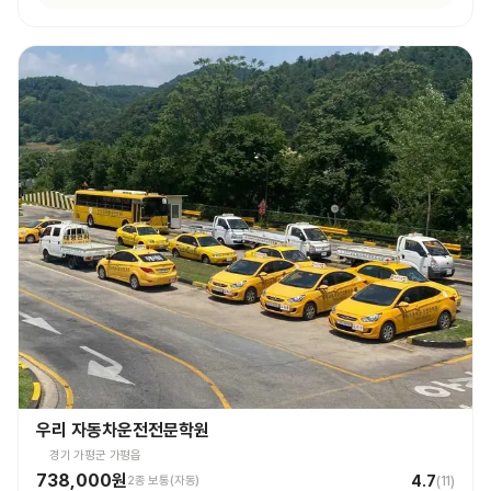
우리 자동차운전전문학원
경기 가평군 가평읍
738,000원
4.7
2종 보통(자동)
(
11
)