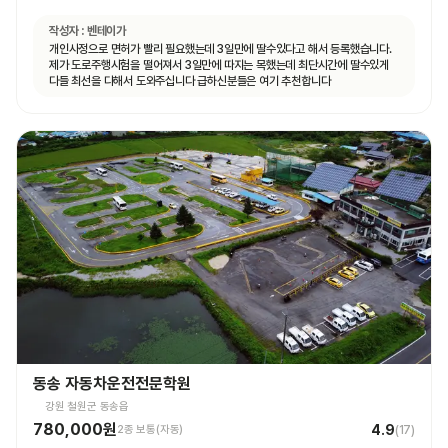
작성자 :
벤테이가
개인사정으로 면허가 빨리 필요했는데 3일만에 딸수있다고 해서 등록했습니다.
제가 도로주행시험을 떨어져서 3일만에 따지는 목했는데 최단시간에 딸수있게
다들 최선을 다해서 도와주십니다 급하신분들은 여기 추천합니다
동송 자동차운전전문학원
강원 철원군 동송읍
780,000원
4.9
2종 보통(자동)
(
17
)