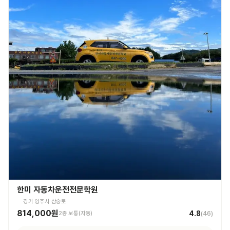
한미 자동차운전전문학원
경기 양주시 삼숭로
814,000원
4.8
2종 보통(자동)
(
46
)