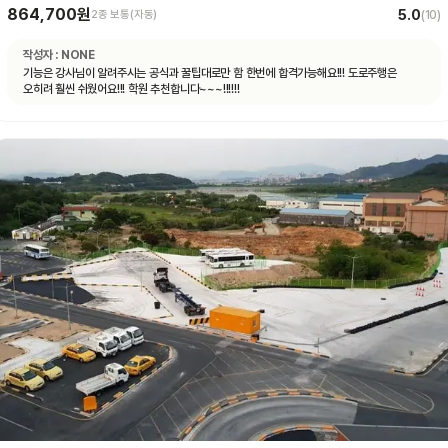
864,700원
5.0
2종 보통(자동)
(
10
)
작성자 :
NONE
기능은 강사님이 알려주시는 공식과 꿀팁대로만 함 한번에 합격가능해요!!! 도로주행은
오히려 훨씬 쉬웠어요!!! 학원 추천합니다~~~!!!!!!