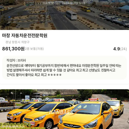
마창 자동차운전전문학원
경남 창원시 의창구
861,300원
4.9
2종 보통(자동)
(
24
)
작성자 :
브리사
운전선생으로 예약부터 필기공부까지 함번에 해서 편하네요 마창운전학원 일주일 안에 따는
빙법 설명해주셔서 따라하면 쉽게 딸 수 있을 것 같아요 최고 최고 선생님도 친절하시고
간식도 팔아서 좋아요 최고 최고 ㅎㅎㅎㅎㅎ