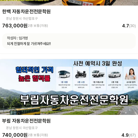
한백 자동차운전전문학원
경남 창원시 마산합포구
763,000원
4.7
2종 보통(자동)
(
30
)
작성자 :
임가영
되게 친절하게 잘 가르쳐주세요!!
부림 자동차운전전문학원
경남 창원시 마산합포구
740,000원
4.9
2종 보통(자동)
(
67
)