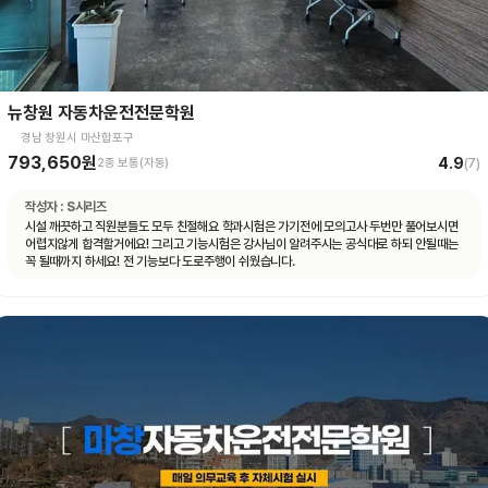
뉴창원 자동차운전전문학원
경남 창원시 마산합포구
793,650원
4.9
2종 보통(자동)
(
7
)
작성자 :
S시리즈
시설 깨끗하고 직원분들도 모두 친절해요 학과시험은 가기전에 모의고사 두번만 풀어보시면
어렵지않게 합격할거에요! 그리고 기능시험은 강사님이 알려주시는 공식대로 하되 안될때는
꼭 될때까지 하세요! 전 기능보다 도로주행이 쉬웠습니다.