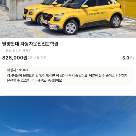
밀양현대 자동차운전전문학원
경남 밀양시 용평로
826,000원
5.0
2종 보통(자동)
(
6
)
작성자 :
NONE
강사님들이 불필요한 말 없이 핵심만 딱 집어주셔서 좋았어요. 덕분에 실수 줄이고 안전하게
운전할 수 있었습니다. 시설도 깔끔했어요