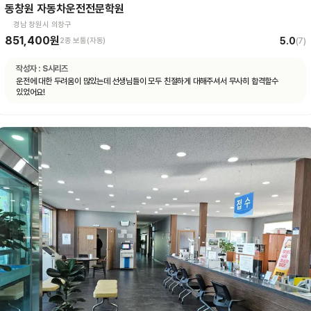
동창원 자동차운전전문학원
경남 창원시 의창구
851,400원
5.0
2종 보통(자동)
(
7
)
작성자 :
S시리즈
운전에 대한 두려움이 많았는데 선생님들이 모두 친절하게 대해주셔서 무사히 합격할수
있었어요!