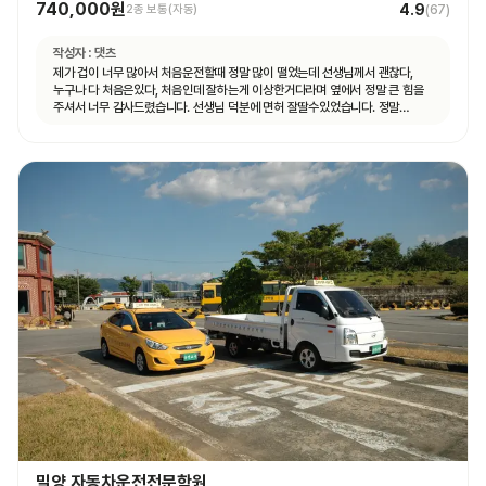
740,000원
4.9
2종 보통(자동)
(
67
)
작성자 :
댓츠
제가 겁이 너무 많아서 처음운전할때 정말 많이 떨었는데 선생님께서 괜찮다,
누구나 다 처음은있다, 처음인데 잘하는게 이상한거다라며 옆에서 정말 큰 힘을
주셔서 너무 감사드렸습니다. 선생님 덕분에 면허 잘딸수있었습니다. 정말
고맙숩니다
밀양 자동차운전전문학원