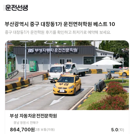
부산광역시 중구 대창동1가
운전면허학원 베스트
10
중구 대창동1가
운전학원 후기를 확인하고 최저가로 예약해 보세요.
부성 자동차운전전문학원
경남 창원시 진해구
864,700원
5.0
2종 보통(자동)
(
10
)