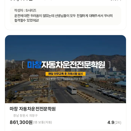
작성자 :
S시리즈
운전에 대한 두려움이 많았는데 선생님들이 모두 친절하게 대해주셔서 무사히
합격할수 있었어요!
마창 자동차운전전문학원
경남 창원시 의창구
861,300원
4.9
2종 보통(자동)
(
24
)