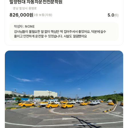
밀양현대 자동차운전전문학원
경남 밀양시 용평로
826,000원
5.0
2종 보통(자동)
(
6
)
작성자 :
NONE
강사님들이 불필요한 말 없이 핵심만 딱 집어주셔서 좋았어요. 덕분에 실수
줄이고 안전하게 운전할 수 있었습니다. 시설도 깔끔했어요