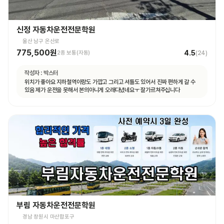
신정 자동차운전전문학원
울산 남구 온산로
775,500원
4.5
2종 보통(자동)
(
24
)
작성자 :
박스터
위치가 좋아요 지하철역이랑도 가깝고 그리고 셔틀도 있어서 진짜 편하게 갈 수
있음 제가 운전을 못해서 본의아니게 오래다녔네요ㅜ 잘가르쳐주십니다
부림 자동차운전전문학원
경남 창원시 마산합포구