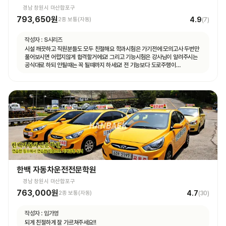
경남 창원시 마산합포구
793,650원
4.9
2종 보통(자동)
(
7
)
작성자 :
S시리즈
시설 깨끗하고 직원분들도 모두 친절해요 학과시험은 가기전에 모의고사 두번만
풀어보시면 어렵지않게 합격할거에요! 그리고 기능시험은 강사님이 알려주시는
공식대로 하되 안될때는 꼭 될때까지 하세요! 전 기능보다 도로주행이
쉬웠습니다.
한백 자동차운전전문학원
경남 창원시 마산합포구
763,000원
4.7
2종 보통(자동)
(
30
)
작성자 :
임가영
되게 친절하게 잘 가르쳐주세요!!