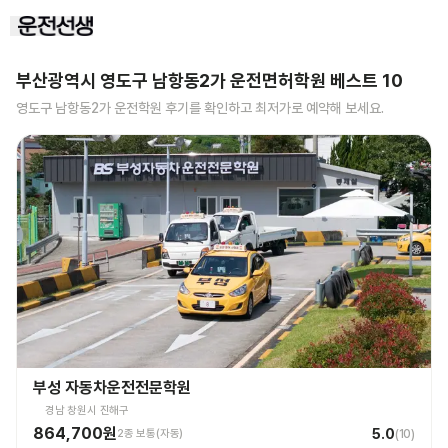
부산광역시 영도구 남항동2가
운전면허학원 베스트
10
영도구 남항동2가
운전학원 후기를 확인하고 최저가로 예약해 보세요.
부성 자동차운전전문학원
경남 창원시 진해구
864,700원
5.0
2종 보통(자동)
(
10
)