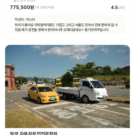
울산 남구 온산로
775,500원
4.5
2종 보통(자동)
(
24
)
작성자 :
박스터
위치가 좋아요 지하철역이랑도 가깝고 그리고 셔틀도 있어서 진짜 편하게 갈 수
있음 제가 운전을 못해서 본의아니게 오래다녔네요ㅜ 잘가르쳐주십니다
밀양 자동차운전전문학원