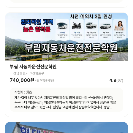
부림 자동차운전전문학원
경남 창원시 마산합포구
740,000원
4.9
2종 보통(자동)
(
67
)
작성자 :
댓츠
제가 겁이 너무 많아서 처음운전할때 정말 많이 떨었는데 선생님께서 괜찮다,
누구나 다 처음은있다, 처음인데 잘하는게 이상한거다라며 옆에서 정말 큰 힘을
주셔서 너무 감사드렸습니다. 선생님 덕분에 면허 잘딸수있었습니다. 정말
고맙숩니다