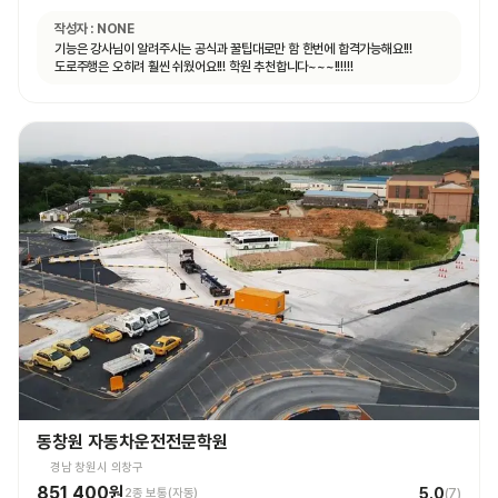
작성자 :
NONE
기능은 강사님이 알려주시는 공식과 꿀팁대로만 함 한번에 합격가능해요!!!
도로주행은 오히려 훨씬 쉬웠어요!!! 학원 추천합니다~~~!!!!!!
동창원 자동차운전전문학원
경남 창원시 의창구
851,400원
5.0
2종 보통(자동)
(
7
)