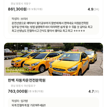
경남 창원시 의창구
861,300원
4.9
2종 보통(자동)
(
24
)
작성자 :
브리사
운전선생으로 예약부터 필기공부까지 함번에 해서 편하네요 마창운전학원
일주일 안에 따는 빙법 설명해주셔서 따라하면 쉽게 딸 수 있을 것 같아요 최고
최고 선생님도 친절하시고 간식도 팔아서 좋아요 최고 최고 ㅎㅎㅎㅎㅎ
한백 자동차운전전문학원
경남 창원시 마산합포구
763,000원
4.7
2종 보통(자동)
(
30
)
작성자 :
임가영
되게 친절하게 잘 가르쳐주세요!!