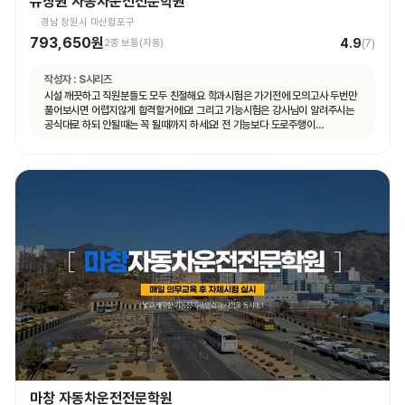
뉴창원 자동차운전전문학원
경남 창원시 마산합포구
793,650원
4.9
2종 보통(자동)
(
7
)
작성자 :
S시리즈
시설 깨끗하고 직원분들도 모두 친절해요 학과시험은 가기전에 모의고사 두번만
풀어보시면 어렵지않게 합격할거에요! 그리고 기능시험은 강사님이 알려주시는
공식대로 하되 안될때는 꼭 될때까지 하세요! 전 기능보다 도로주행이
쉬웠습니다.
마창 자동차운전전문학원