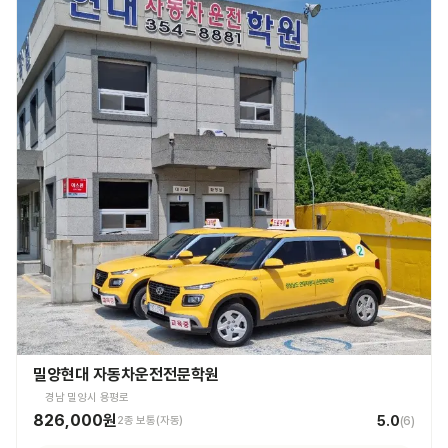
밀양현대 자동차운전전문학원
경남 밀양시 용평로
826,000원
5.0
2종 보통(자동)
(
6
)