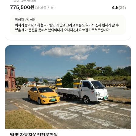
울산 남구 온산로
775,500원
4.5
2종 보통(자동)
(
24
)
작성자 :
박스터
위치가 좋아요 지하철역이랑도 가깝고 그리고 셔틀도 있어서 진짜 편하게 갈 수
있음 제가 운전을 못해서 본의아니게 오래다녔네요ㅜ 잘가르쳐주십니다
밀양 자동차운전전문학원