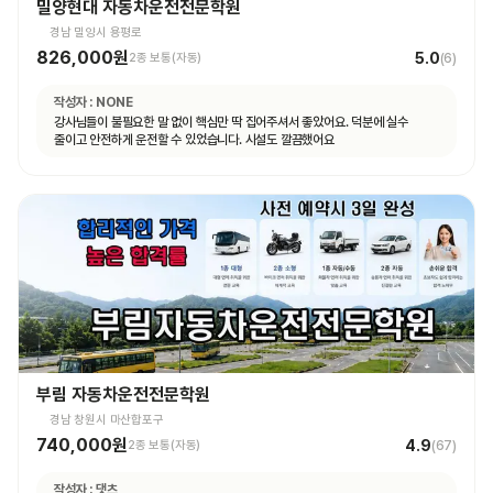
밀양현대 자동차운전전문학원
경남 밀양시 용평로
826,000원
5.0
2종 보통(자동)
(
6
)
작성자 :
NONE
강사님들이 불필요한 말 없이 핵심만 딱 집어주셔서 좋았어요. 덕분에 실수
줄이고 안전하게 운전할 수 있었습니다. 시설도 깔끔했어요
부림 자동차운전전문학원
경남 창원시 마산합포구
740,000원
4.9
2종 보통(자동)
(
67
)
작성자 :
댓츠