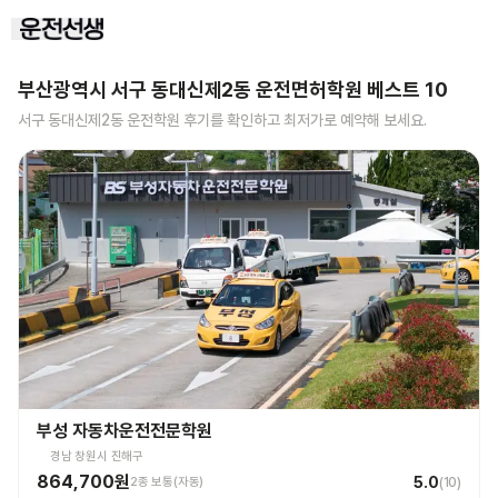
부산광역시 서구 동대신제2동
운전면허학원 베스트
10
서구 동대신제2동
운전학원 후기를 확인하고 최저가로 예약해 보세요.
부성 자동차운전전문학원
경남 창원시 진해구
864,700원
5.0
2종 보통(자동)
(
10
)