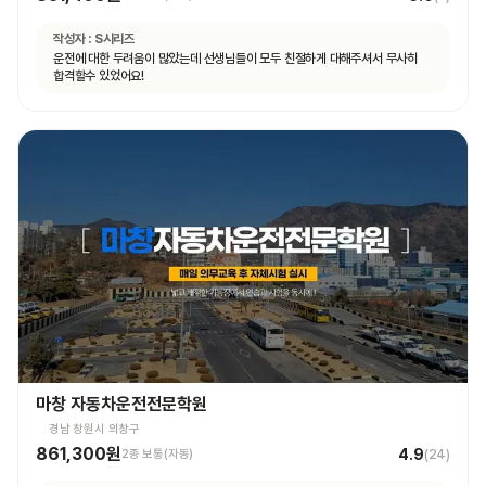
작성자 :
S시리즈
운전에 대한 두려움이 많았는데 선생님들이 모두 친절하게 대해주셔서 무사히
합격할수 있었어요!
마창 자동차운전전문학원
경남 창원시 의창구
861,300원
4.9
2종 보통(자동)
(
24
)