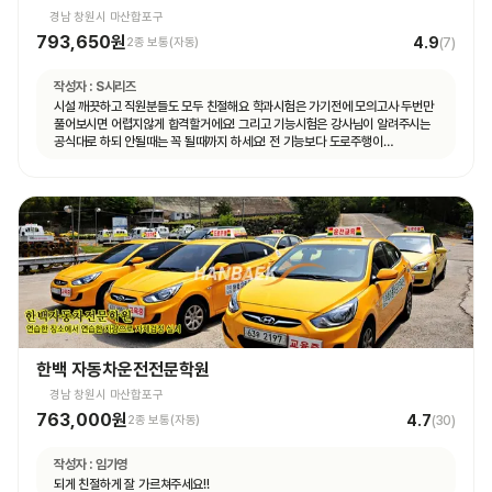
경남 창원시 마산합포구
793,650원
4.9
2종 보통(자동)
(
7
)
작성자 :
S시리즈
시설 깨끗하고 직원분들도 모두 친절해요 학과시험은 가기전에 모의고사 두번만
풀어보시면 어렵지않게 합격할거에요! 그리고 기능시험은 강사님이 알려주시는
공식대로 하되 안될때는 꼭 될때까지 하세요! 전 기능보다 도로주행이
쉬웠습니다.
한백 자동차운전전문학원
경남 창원시 마산합포구
763,000원
4.7
2종 보통(자동)
(
30
)
작성자 :
임가영
되게 친절하게 잘 가르쳐주세요!!