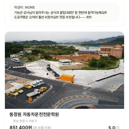
작성자 :
NONE
기능은 강사님이 알려주시는 공식과 꿀팁대로만 함 한번에 합격가능해요!!!
도로주행은 오히려 훨씬 쉬웠어요!!! 학원 추천합니다~~~!!!!!!
동창원 자동차운전전문학원
경남 창원시 의창구
851,400원
5.0
2종 보통(자동)
(
7
)