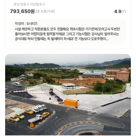
경남 창원시 마산합포구
793,650원
4.9
2종 보통(자동)
(
7
)
작성자 :
S시리즈
시설 깨끗하고 직원분들도 모두 친절해요 학과시험은 가기전에 모의고사 두번만
풀어보시면 어렵지않게 합격할거에요! 그리고 기능시험은 강사님이 알려주시는
공식대로 하되 안될때는 꼭 될때까지 하세요! 전 기능보다 도로주행이
쉬웠습니다.