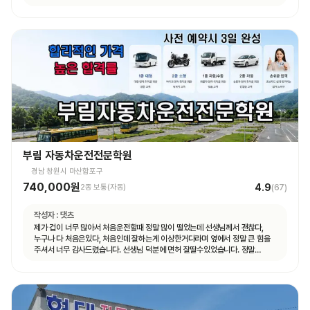
부림 자동차운전전문학원
경남 창원시 마산합포구
740,000원
4.9
2종 보통(자동)
(
67
)
작성자 :
댓츠
제가 겁이 너무 많아서 처음운전할때 정말 많이 떨었는데 선생님께서 괜찮다,
누구나 다 처음은있다, 처음인데 잘하는게 이상한거다라며 옆에서 정말 큰 힘을
주셔서 너무 감사드렸습니다. 선생님 덕분에 면허 잘딸수있었습니다. 정말
고맙숩니다