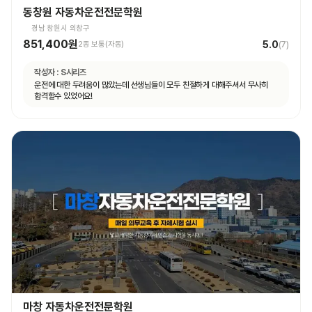
동창원 자동차운전전문학원
경남 창원시 의창구
851,400원
5.0
2종 보통(자동)
(
7
)
작성자 :
S시리즈
운전에 대한 두려움이 많았는데 선생님들이 모두 친절하게 대해주셔서 무사히
합격할수 있었어요!
마창 자동차운전전문학원