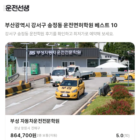
부산광역시 강서구 송정동
운전면허학원 베스트
10
강서구 송정동
운전학원 후기를 확인하고 최저가로 예약해 보세요.
부성 자동차운전전문학원
경남 창원시 진해구
864,700원
5.0
2종 보통(자동)
(
10
)