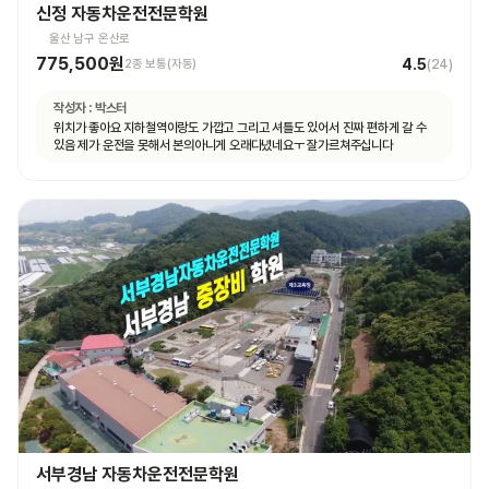
신정 자동차운전전문학원
울산 남구 온산로
775,500원
4.5
2종 보통(자동)
(
24
)
작성자 :
박스터
위치가 좋아요 지하철역이랑도 가깝고 그리고 셔틀도 있어서 진짜 편하게 갈 수
있음 제가 운전을 못해서 본의아니게 오래다녔네요ㅜ 잘가르쳐주십니다
서부경남 자동차운전전문학원