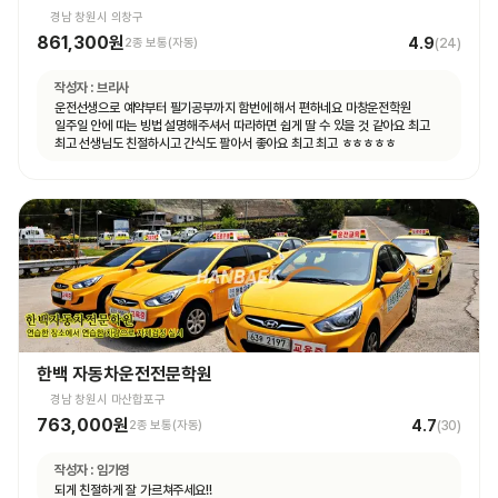
경남 창원시 의창구
861,300원
4.9
2종 보통(자동)
(
24
)
작성자 :
브리사
운전선생으로 예약부터 필기공부까지 함번에 해서 편하네요 마창운전학원
일주일 안에 따는 빙법 설명해주셔서 따라하면 쉽게 딸 수 있을 것 같아요 최고
최고 선생님도 친절하시고 간식도 팔아서 좋아요 최고 최고 ㅎㅎㅎㅎㅎ
한백 자동차운전전문학원
경남 창원시 마산합포구
763,000원
4.7
2종 보통(자동)
(
30
)
작성자 :
임가영
되게 친절하게 잘 가르쳐주세요!!