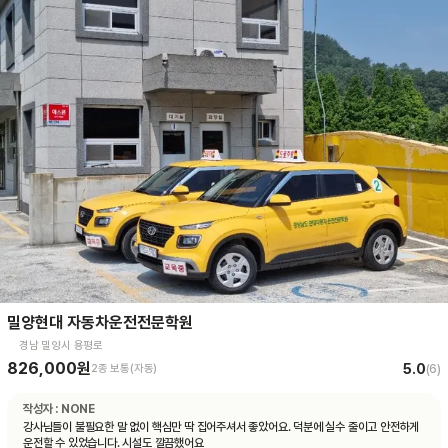
밀양현대 자동차운전전문학원
경남 밀양시 용평로
826,000원
5.0
2종 보통(자동)
(
6
)
작성자 :
NONE
강사님들이 불필요한 말 없이 핵심만 딱 집어주셔서 좋았어요. 덕분에 실수 줄이고 안전하게
운전할 수 있었습니다. 시설도 깔끔했어요