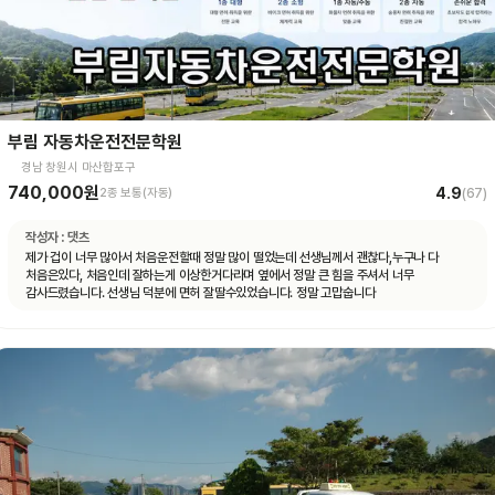
부림 자동차운전전문학원
경남 창원시 마산합포구
740,000원
4.9
2종 보통(자동)
(
67
)
작성자 :
댓츠
제가 겁이 너무 많아서 처음운전할때 정말 많이 떨었는데 선생님께서 괜찮다,누구나 다
처음은있다, 처음인데 잘하는게 이상한거다라며 옆에서 정말 큰 힘을 주셔서 너무
감사드렸습니다. 선생님 덕분에 면허 잘딸수있었습니다. 정말 고맙숩니다