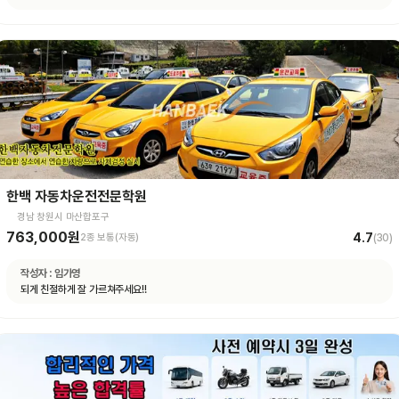
한백 자동차운전전문학원
경남 창원시 마산합포구
763,000원
4.7
2종 보통(자동)
(
30
)
작성자 :
임가영
되게 친절하게 잘 가르쳐주세요!!