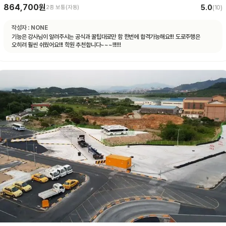
864,700원
5.0
2종 보통(자동)
(
10
)
작성자 :
NONE
기능은 강사님이 알려주시는 공식과 꿀팁대로만 함 한번에 합격가능해요!!! 도로주행은
오히려 훨씬 쉬웠어요!!! 학원 추천합니다~~~!!!!!!