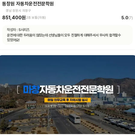
동창원 자동차운전전문학원
경남 창원시 의창구
851,400원
5.0
2종 보통(자동)
(
7
)
작성자 :
S시리즈
운전에 대한 두려움이 많았는데 선생님들이 모두 친절하게 대해주셔서 무사히 합격할수
있었어요!