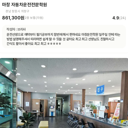
마창 자동차운전전문학원
경남 창원시 의창구
861,300원
4.9
2종 보통(자동)
(
24
)
작성자 :
브리사
운전선생으로 예약부터 필기공부까지 함번에 해서 편하네요 마창운전학원 일주일 안에 따는
빙법 설명해주셔서 따라하면 쉽게 딸 수 있을 것 같아요 최고 최고 선생님도 친절하시고
간식도 팔아서 좋아요 최고 최고 ㅎㅎㅎㅎㅎ