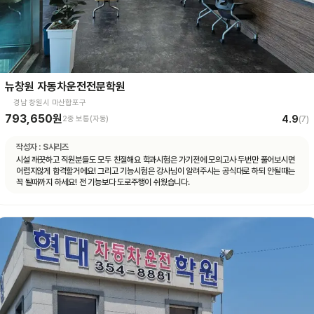
뉴창원 자동차운전전문학원
경남 창원시 마산합포구
793,650원
4.9
2종 보통(자동)
(
7
)
작성자 :
S시리즈
시설 깨끗하고 직원분들도 모두 친절해요 학과시험은 가기전에 모의고사 두번만 풀어보시면
어렵지않게 합격할거에요! 그리고 기능시험은 강사님이 알려주시는 공식대로 하되 안될때는
꼭 될때까지 하세요! 전 기능보다 도로주행이 쉬웠습니다.