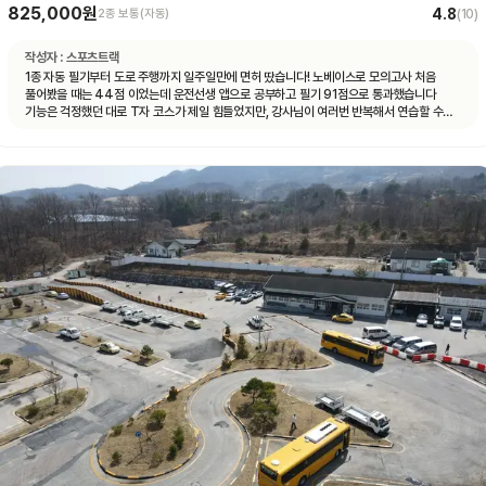
825,000원
4.8
2종 보통(자동)
(
10
)
작성자 :
스포츠트랙
1종 자동 필기부터 도로 주행까지 일주일만에 면허 땄습니다! 노베이스로 모의고사 처음
풀어봤을 때는 44점 이었는데 운전선생 앱으로 공부하고 필기 91점으로 통과했습니다
기능은 걱정했던 대로 T자 코스가 제일 힘들었지만, 강사님이 여러번 반복해서 연습할 수
있게 해주셔서 시험 볼 때는 감점 없이 합격 했습니다 도로 주행은 계룡 도로에 차가 많지
않아서 동영상 보고 코스만 잘 머리 속에 넣어두시면 어렵지 않게 합격하실 수 있을 거예요
강사님마다 알려주시는 스타일이 조금씩 다른데, 그냥 본인이 편한 대로 운전하시면 됩니다
다들 처음 운전대 잡아보는 거니까 아무것도 모르는 게 당연한 거니, 잘 모르겠는 것이나
궁금한 게 있다면 강사님께 적극적으로 질문하시는 걸 추천드려요! 운전 잘 하면 뭐하러
학원에 오겠어요~