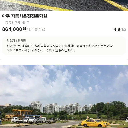
아주 자동차운전전문학원
충북 청주시 서원구
864,000원
4.9
2종 보통(자동)
(
12
)
작성자 :
신유정
비대면으로 예약할 수 있어 좋았고 강사님도 친절하세요 ㅎㅎ 운전하면서 모르는 거나
어려운 부분있음 잘 알려주시니 주저 말고 물어보시길 !