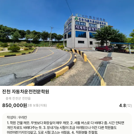
진천 자동차운전전문학원
충북 진천군 진천읍
850,000원
4.8
2종 보통(자동)
(
12
)
작성자 :
우라칸
1. 학원 건물 깨끗. 무엇보다 화장실이 매우 깨끗. 2. 셔틀 버스로 다 바래다 줌. 시간 안되면
개인 차로도 바래다주는 듯. 3. 장내기능 시험이 조금 어려웠으나 이건 다른 학원들도
마찬마찬가지인것같고, 도로 시험 코스는 쉬웠음. 4. 직원분들 친절함.