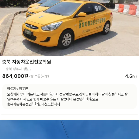
충북 자동차운전전문학원
충북 청주시 청원구
864,000원
4.5
2종 보통(자동)
(
9
)
작성자 :
임우빈
오창에서 부터 가는데도 셔틀이있어서 정말 편했구요 강사님들이 하나같이 친절하시고 잘
알려주셔서 재밌고 쉽게 배울수 있는거 같습니다 운전면허 학원으로
충북자동차운전면허학원 추천드립니다