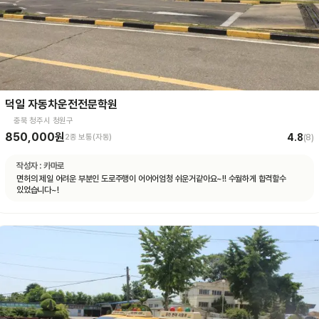
덕일 자동차운전전문학원
충북 청주시 청원구
850,000원
4.8
2종 보통(자동)
(
8
)
작성자 :
카마로
면허의 제일 어려운 부분인 도로주행이 어어어엄청 쉬운거같아요~!! 수월하게 합격할수
있었습니다~!