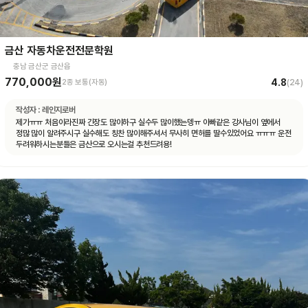
금산 자동차운전전문학원
충남 금산군 금산읍
770,000원
4.8
2종 보통(자동)
(
24
)
작성자 :
레인지로버
제가ㅠㅠ 처음이라진짜 긴장도 많이하구 실수두 많이했는뎅ㅠ 아빠같은 강사님이 옆에서
정많 많이 알려주시구 실수해도 칭찬 많이해주셔서 무사히 면허를 딸수있었어요 ㅠㅠㅠ 운전
두려워하시는분들은 금산으로 오시는걸 추천드려용!