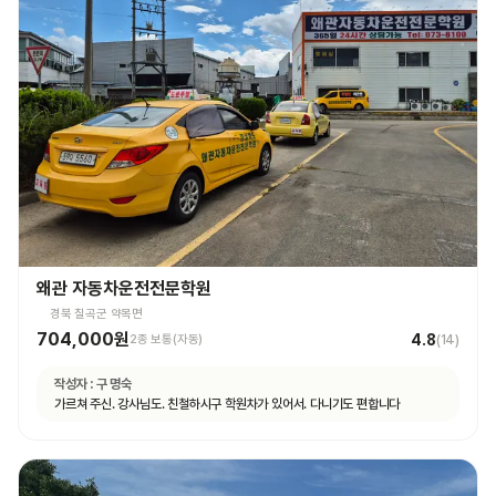
왜관 자동차운전전문학원
경북 칠곡군 약목면
704,000원
4.8
2종 보통(자동)
(
14
)
작성자 :
구 명숙
가르쳐 주신. 강사님도. 친철하시구 학원차가 있어서. 다니기도 편합니다