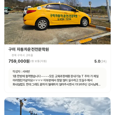
구미 자동차운전전문학원
경북 구미시 고아읍
759,000원
5.0
2종 보통(자동)
(
24
)
작성자 :
서버번
1종 한방에 합격했습니다 ~~~~모든 교육과정에중 장내기능 T 주차 가 제일
어려웠던거같아요ㅜㅜㅜㅜ 이부분에서 정말 많이 실수하고 또실수 해서
화내실법도 한데 그래도 끝까지 될때까지 알려주시면서 기다려주신 강사님께
합격의 영광을 돌리겠습니다^^ 감사합니다!!!!!!!