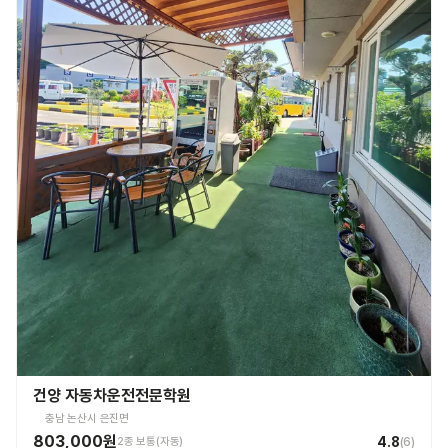
건양 자동차운전전문학원
충남 논산시 은진면
803,000원
4.8
2종 보통(자동)
(
6
)