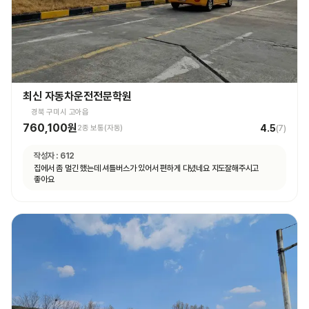
최신 자동차운전전문학원
경북 구미시 고아읍
760,100원
4.5
2종 보통(자동)
(
7
)
작성자 :
612
집에서 좀 멀긴 했는데 셔틀버스가 있어서 편하게 다녔네요 지도잘해주시고
좋아요