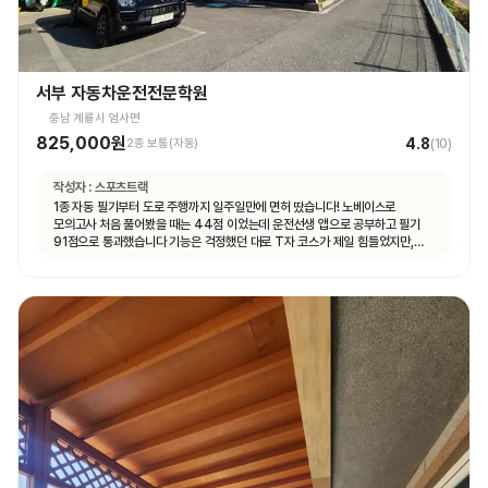
서부 자동차운전전문학원
충남 계룡시 엄사면
825,000원
4.8
2종 보통(자동)
(
10
)
작성자 :
스포츠트랙
1종 자동 필기부터 도로 주행까지 일주일만에 면허 땄습니다! 노베이스로
모의고사 처음 풀어봤을 때는 44점 이었는데 운전선생 앱으로 공부하고 필기
91점으로 통과했습니다 기능은 걱정했던 대로 T자 코스가 제일 힘들었지만,
강사님이 여러번 반복해서 연습할 수 있게 해주셔서 시험 볼 때는 감점 없이 합격
했습니다 도로 주행은 계룡 도로에 차가 많지 않아서 동영상 보고 코스만 잘 머리
속에 넣어두시면 어렵지 않게 합격하실 수 있을 거예요 강사님마다 알려주시는
스타일이 조금씩 다른데, 그냥 본인이 편한 대로 운전하시면 됩니다 다들 처음
운전대 잡아보는 거니까 아무것도 모르는 게 당연한 거니, 잘 모르겠는 것이나
궁금한 게 있다면 강사님께 적극적으로 질문하시는 걸 추천드려요! 운전 잘 하면
뭐하러 학원에 오겠어요~