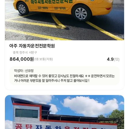
아주 자동차운전전문학원
충북 청주시 서원구
864,000원
4.9
2종 보통(자동)
(
12
)
작성자 :
신유정
비대면으로 예약할 수 있어 좋았고 강사님도 친절하세요 ㅎㅎ 운전하면서 모르는
거나 어려운 부분있음 잘 알려주시니 주저 말고 물어보시길 !