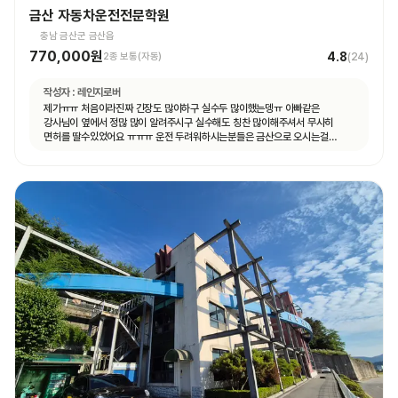
금산 자동차운전전문학원
충남 금산군 금산읍
770,000원
4.8
2종 보통(자동)
(
24
)
작성자 :
레인지로버
제가ㅠㅠ 처음이라진짜 긴장도 많이하구 실수두 많이했는뎅ㅠ 아빠같은
강사님이 옆에서 정많 많이 알려주시구 실수해도 칭찬 많이해주셔서 무사히
면허를 딸수있었어요 ㅠㅠㅠ 운전 두려워하시는분들은 금산으로 오시는걸
추천드려용!