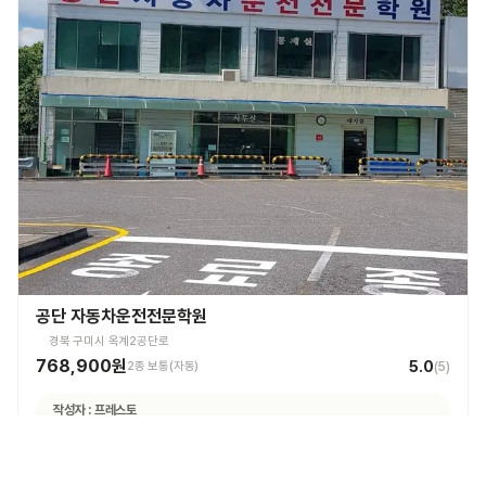
공단 자동차운전전문학원
경북 구미시 옥계2공단로
768,900원
5.0
2종 보통(자동)
(
5
)
작성자 :
프레스토
학원깔끔하고 직원분들도 친절합니다! 추천추천!!