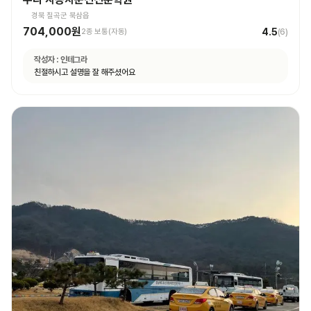
경북 칠곡군 북삼읍
704,000원
4.5
2종 보통(자동)
(
6
)
작성자 :
인테그라
친절하시고 설명을 잘 해주셨어요