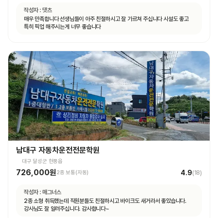
작성자 :
댓츠
매우 만족합니다 선생님들이 아주 친절하시고 잘 가르쳐 주십니다 시설도 좋고
특히 픽업 해주시는게 너무 좋습니다
남대구 자동차운전전문학원
대구 달성군 현풍읍
726,000원
4.9
2종 보통(자동)
(
18
)
작성자 :
매그너스
2종 소형 취득했는데 직원분들도 친절하시고 바이크도 새거라서 좋았습니다.
강사님도 잘 알려주십니다. 감사합니다~