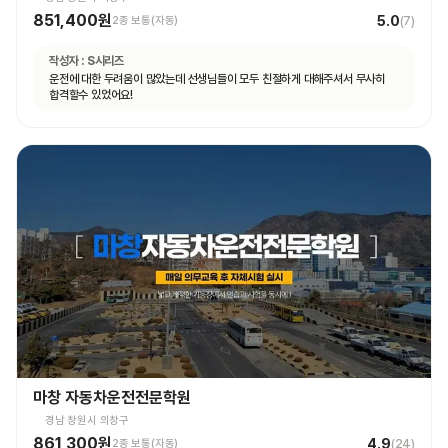
851,400원
5.0
2종 보통(자동)
(
7
)
작성자 :
S시리즈
운전에 대한 두려움이 많았는데 선생님들이 모두 친절하게 대해주셔서 무사히
합격할수 있었어요!
마창 자동차운전전문학원
경남 창원시 의창구
861,300원
4.9
2종 보통(자동)
(
24
)