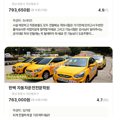
경남 창원시 마산합포구
793,650원
4.9
2종 보통(자동)
(
7
)
작성자 :
S시리즈
시설 깨끗하고 직원분들도 모두 친절해요 학과시험은 가기전에 모의고사 두번만
풀어보시면 어렵지않게 합격할거에요! 그리고 기능시험은 강사님이 알려주시는
공식대로 하되 안될때는 꼭 될때까지 하세요! 전 기능보다 도로주행이
쉬웠습니다.
한백 자동차운전전문학원
경남 창원시 마산합포구
763,000원
4.7
2종 보통(자동)
(
30
)
작성자 :
임가영
되게 친절하게 잘 가르쳐주세요!!