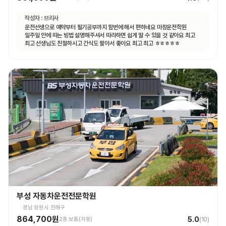
작성자 :
브리사
운전선생으로 예약부터 필기공부까지 함번에 해서 편하네요 마창운전학원
일주일 안에 따는 빙법 설명해주셔서 따라하면 쉽게 딸 수 있을 것 같아요 최고
최고 선생님도 친절하시고 간식도 팔아서 좋아요 최고 최고 ㅎㅎㅎㅎㅎ
부성 자동차운전전문학원
경남 창원시 진해구
864,700원
5.0
2종 보통(자동)
(
10
)