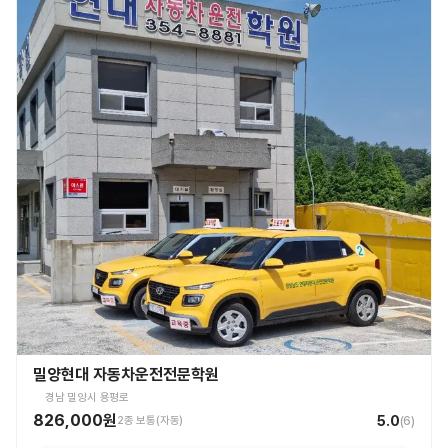
밀양현대 자동차운전전문학원
경남 밀양시 용평로
826,000원
5.0
2종 보통(자동)
(
6
)