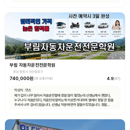
부림 자동차운전전문학원
경남 창원시 마산합포구
740,000원
4.9
2종 보통(자동)
(
67
)
작성자 :
댓츠
제가 겁이 너무 많아서 처음운전할때 정말 많이 떨었는데 선생님께서 괜찮다,
누구나 다 처음은있다, 처음인데 잘하는게 이상한거다라며 옆에서 정말 큰 힘을
주셔서 너무 감사드렸습니다. 선생님 덕분에 면허 잘딸수있었습니다. 정말
고맙숩니다