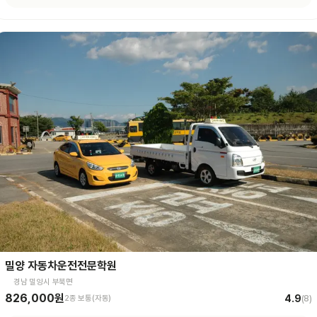
밀양 자동차운전전문학원
경남 밀양시 부북면
826,000원
4.9
2종 보통(자동)
(
8
)