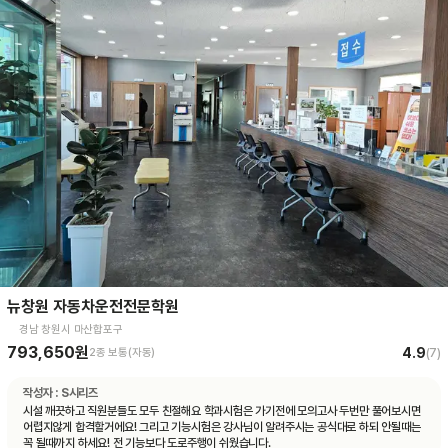
뉴창원 자동차운전전문학원
경남 창원시 마산합포구
793,650원
4.9
2종 보통(자동)
(
7
)
작성자 :
S시리즈
시설 깨끗하고 직원분들도 모두 친절해요 학과시험은 가기전에 모의고사 두번만 풀어보시면
어렵지않게 합격할거에요! 그리고 기능시험은 강사님이 알려주시는 공식대로 하되 안될때는
꼭 될때까지 하세요! 전 기능보다 도로주행이 쉬웠습니다.