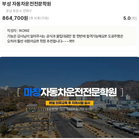
부성 자동차운전전문학원
경남 창원시 진해구
864,700원
5.0
2종 보통(자동)
(
10
)
작성자 :
NONE
기능은 강사님이 알려주시는 공식과 꿀팁대로만 함 한번에 합격가능해요!!! 도로주행은
오히려 훨씬 쉬웠어요!!! 학원 추천합니다~~~!!!!!!