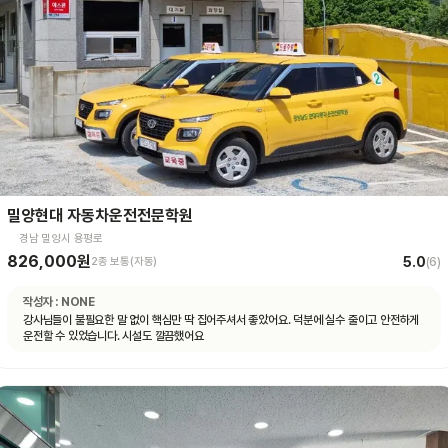
밀양현대 자동차운전전문학원
경남 밀양시 용평로
826,000원
5.0
2종 보통(자동)
(
6
)
작성자 :
NONE
강사님들이 불필요한 말 없이 핵심만 딱 집어주셔서 좋았어요. 덕분에 실수 줄이고 안전하게
운전할 수 있었습니다. 시설도 깔끔했어요