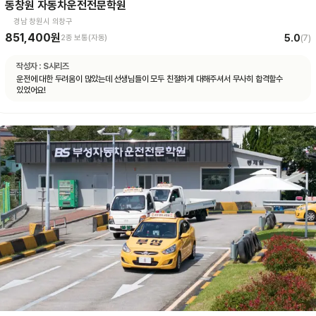
동창원 자동차운전전문학원
경남 창원시 의창구
851,400원
5.0
2종 보통(자동)
(
7
)
작성자 :
S시리즈
운전에 대한 두려움이 많았는데 선생님들이 모두 친절하게 대해주셔서 무사히 합격할수
있었어요!