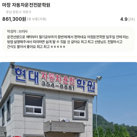
마창 자동차운전전문학원
경남 창원시 의창구
861,300원
4.9
2종 보통(자동)
(
24
)
작성자 :
브리사
운전선생으로 예약부터 필기공부까지 함번에 해서 편하네요 마창운전학원 일주일 안에 따는
빙법 설명해주셔서 따라하면 쉽게 딸 수 있을 것 같아요 최고 최고 선생님도 친절하시고
간식도 팔아서 좋아요 최고 최고 ㅎㅎㅎㅎㅎ