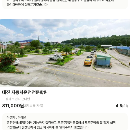
바로잡아주시고 제가 말이 많아서 말을 많이헀는데 말동무도 열심히 해주시고 덕분에
화기애애하게 잘배운거같습니다
대진 자동차운전전문학원
경기 포천시 군내면
811,000원
4.8
2종 보통(자동)
(
81
)
작성자 :
아테온
운전면허시험장에서 기능까지 합격하고 도로주행만 등록해서 도로주행을 잘 할지 살짝
걱정했는데 선생님께서 쉽고 자세하게 잘 알려주셔서 좋았습니다