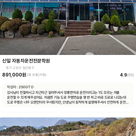
신일 자동차운전전문학원
경기 고양시 일산동구
891,000원
4.9
2종 보통(자동)
(
63
)
작성자 :
250GTO
강사님이 친절하시고 차근차근 알려주셔서 장롱면허로 운전이라고는 1도 모르는 저를
운전할 수 있게 해주셨어요. 처음엔 기능 도로 주행연습을 몇 번 하고 바로 도로로 나갔는데
도로 주행은 너무 오랜만이라 무서웠지만, 선생님이 침착하게 설명해주셔서 안전하게 운전할
수 있었어요. 자동차 운전에 재미도 붙었고 앞으로 더 연습할 자신감도 생겼어요.