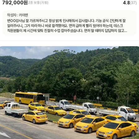
792,000원
4.8
2종 보통(자동)
(
37
)
작성자 :
카이맨
변OO강사님 잘 가르쳐주시고 항상 밝게 인사해줘서 감사합니다. 기능 공식 간단하게 잘
알려주시니, 그거 따라 하니 바로 합격했어요. 면허 급하게 빨리 땄어야 하는데, 데스크
직원분들이 제 시간에 맞춰 친절히 수업 잡아주셨습니다. 면허 딸 때까지 답답하지 않고
빠르게 도와주셨습니다.