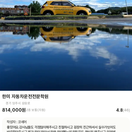
한미 자동차운전전문학원
경기 양주시 삼숭로
814,000원
4.8
2종 보통(자동)
(
46
)
작성자 :
코세어
좋았어요.강사님들도 걱정많이해주시고 친절하시고 굉장히 친근하셔서 실수가잇어도