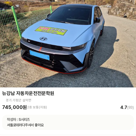
뉴강남 자동차운전전문학원
경기 가평군 설악면
745,000원
4.7
2종 보통(자동)
(
93
)
작성자 :
S시리즈
셔틀로데려다주셔서 좋아요