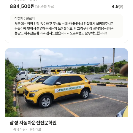
884,500원
4.9
2종 보통(자동)
(
9
)
작성자 :
갤로퍼
처음에는 엄청 긴장 많이하고 무서웠는데 선생님께서 친절하게 설명해주시고
눈높이에 맞춰서 설명해주시는게 느껴졌어요 ㅎ 그리구 긴장 풀게해주시려구
농담도 해주셨는데 너무 감사드렸습니다~ 도로주행도 잘부탁드립니다!!
삼성 자동차운전전문학원
충남 아산시 온천대로