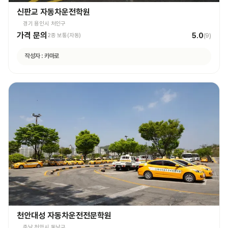
신판교 자동차운전학원
경기 용인시 처인구
가격 문의
5.0
2종 보통(자동)
(
9
)
작성자 :
카마로
천안대성 자동차운전전문학원
충남 천안시 동남구