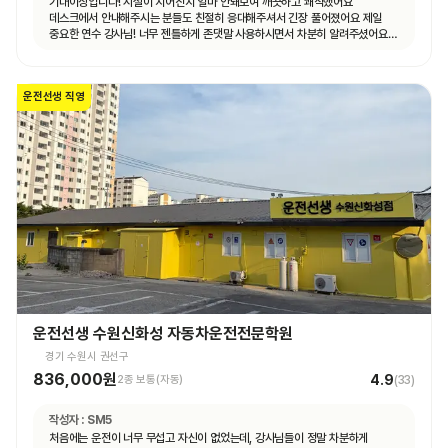
기대이상입니다! 시설이 지어진지 얼마 안돼보여 깨끗하고 쾌적했어요
데스크에서 안내해주시는 분들도 친절히 응대해주셔서 긴장 풀어졌어요 제일
중요한 연수 강사님! 너무 젠틀하게 존댓말 사용하시면서 차분히 알려주셨어요
운전 꿀팁 외 불필요힌 대화 없으셨고 휴대폰 사용도 거의 안하셨어요 나머지
4시간도 그런 강사님 만나면 좋겠네요ㅎㅎ
운전선생 직영
운전선생 수원신화성 자동차운전전문학원
경기 수원시 권선구
836,000원
4.9
2종 보통(자동)
(
33
)
작성자 :
SM5
처음에는 운전이 너무 무섭고 자신이 없었는데, 강사님들이 정말 차분하게