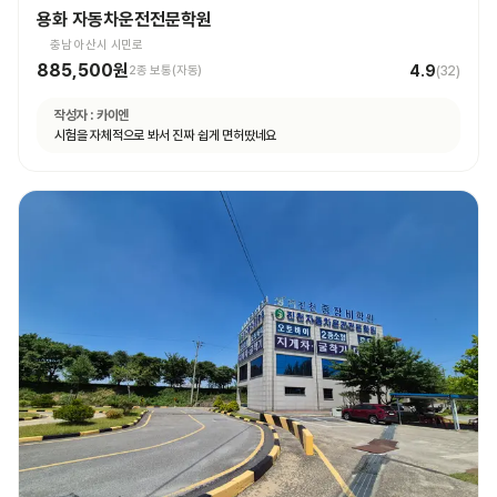
용화 자동차운전전문학원
충남 아산시 시민로
885,500원
4.9
2종 보통(자동)
(
32
)
작성자 :
카이엔
시험을 자체적으로 봐서 진짜 쉽게 면허땄네요