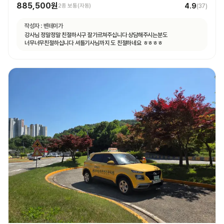
885,500원
4.9
2종 보통(자동)
(
37
)
작성자 :
벤테이가
강사님 정말정말 친절하시구 잘가르쳐주십니다 상담해주시는분도
너무너무친절하십니다 셔틀기사님까지 도 친절하네요 ㅎㅎㅎㅎ