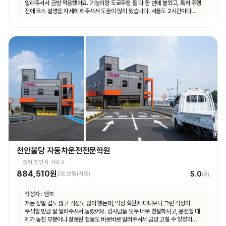
알려주셔서 금방 적응했어요. 기능이랑 도로주행 둘 다 한 번에 붙었고, 특히 주행
전에 코스 설명을 자세히 해주셔서 도움이 많이 됐습니다. 셔틀도 2시간마다
다니고 제가 원하는 때마다 탈 수 있도록 시간 맞춰 잘 와서 통학하기 편했습니다!
천안불당 자동차운전전문학원
충남 천안시 서북구
884,510원
5.0
2종 보통(자동)
(
9
)
작성자 :
엔초
저는 정말 겁도 많고 걱정도 많이 했는데, 막상 학원에 다녀보니 그런 걱정이
무색할 만큼 잘 알려주셔서 놀랐어요. 강사님들 모두 너무 친절하시고, 운전할 때
제가 놓친 부분이나 잘못된 점들도 바로바로 알려주셔서 금방 고칠 수 있었어요.