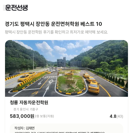
경기도 평택시 장안동
운전면허학원 베스트
10
평택시 장안동
운전학원 후기를 확인하고 최저가로 예약해 보세요.
청룡 자동차운전학원
경기 용인시 기흥구
583,000원
4.8
2종 보통(자동)
(
43
)
작성자 :
김채연