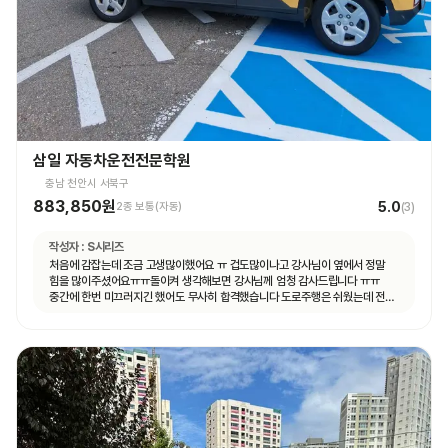
삼일 자동차운전전문학원
충남 천안시 서북구
883,850원
5.0
2종 보통(자동)
(
3
)
작성자 :
S시리즈
처음에 감잡는데 조금 고생많이했어요 ㅠ 겁도많이나고 강사님이 옆에서 정말
힘을 많이주셨어요ㅠㅠ돌이켜 생각해보면 강사님께 엄청 감사드립니다 ㅠㅠ
중간에 한번 미끄러지긴 했어도 무사히 합격했습니다 도로주행은 쉬웠는데 전
기능시험이 더 어려웠어요ㅠㅠ