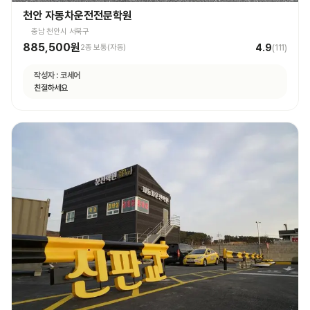
천안 자동차운전전문학원
충남 천안시 서북구
885,500원
4.9
2종 보통(자동)
(
111
)
작성자 :
코세어
친절하세요