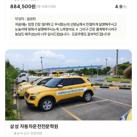
884,500원
4.9
2종 보통(자동)
(
9
)
작성자 :
갤로퍼
처음에는 엄청 긴장 많이하고 무서웠는데 선생님께서 친절하게 설명해주시고
눈높이에 맞춰서 설명해주시는게 느껴졌어요 ㅎ 그리구 긴장 풀게해주시려구
농담도 해주셨는데 너무 감사드렸습니다~ 도로주행도 잘부탁드립니다!!
삼성 자동차운전전문학원
충남 아산시 온천대로