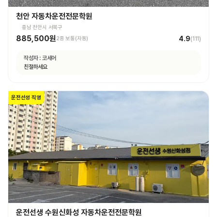
천안 자동차운전전문학원
충남 천안시 서북구
885,500원
4.9
2종 보통(자동)
(
111
)
작성자 :
코세어
친절하세요
운전선생 직영
운전선생 수원신화성 자동차운전전문학원