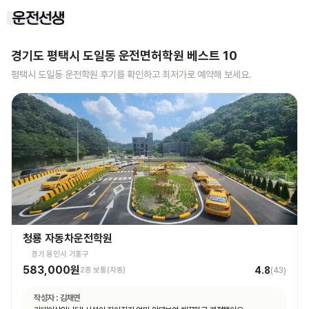
경기도 평택시 도일동
운전면허학원 베스트
10
평택시 도일동
운전학원 후기를 확인하고 최저가로 예약해 보세요.
청룡 자동차운전학원
경기 용인시 기흥구
583,000원
4.8
2종 보통(자동)
(
43
)
작성자 :
김채연