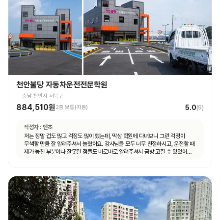
천안불당 자동차운전전문학원
충남 천안시 서북구
884,510원
5.0
2종 보통(자동)
(
9
)
작성자 :
엔초
저는 정말 겁도 많고 걱정도 많이 했는데, 막상 학원에 다녀보니 그런 걱정이
무색할 만큼 잘 알려주셔서 놀랐어요. 강사님들 모두 너무 친절하시고, 운전할 때
제가 놓친 부분이나 잘못된 점들도 바로바로 알려주셔서 금방 고칠 수 있었어요.
덕분에 운전하는 게 생각보다 어렵지 않게 느껴졌고, 자신감도 많이 생겼습니다.
특히 설명을 정말 이해하기 쉽게 해주셔서, 초보자인 저도 금방 따라갈 수
있었어요. 또 강사님들뿐만 아니라 상담해주시는 분들도 다들 친절하시고
세심하게 챙겨주는 학원 입니다!! 저처럼 운전이 처음이라 많이 두렵고 걱정되는
분들이 계시다면, 이 학원 정말 추천드리고 싶습니다! 친절하고 꼼꼼한 강의
덕분에 자신 있게 도로주행 준비까지 할 수 있었어요. 여기서 배우길 정말
잘했다는 생각이 듭니다.