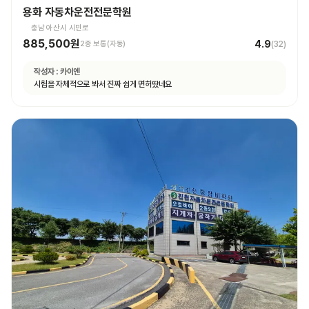
용화 자동차운전전문학원
충남 아산시 시민로
885,500원
4.9
2종 보통(자동)
(
32
)
작성자 :
카이엔
시험을 자체적으로 봐서 진짜 쉽게 면허땄네요