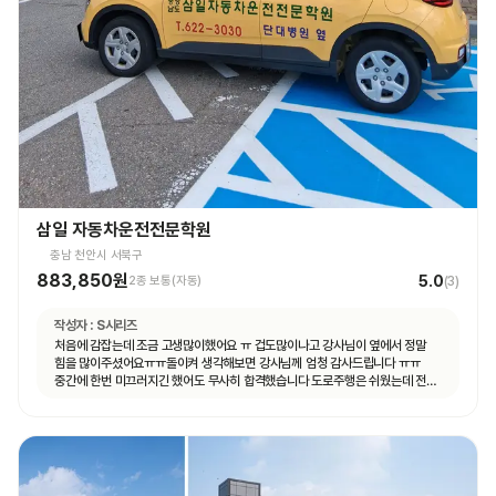
삼일 자동차운전전문학원
충남 천안시 서북구
883,850원
5.0
2종 보통(자동)
(
3
)
작성자 :
S시리즈
처음에 감잡는데 조금 고생많이했어요 ㅠ 겁도많이나고 강사님이 옆에서 정말
힘을 많이주셨어요ㅠㅠ돌이켜 생각해보면 강사님께 엄청 감사드립니다 ㅠㅠ
중간에 한번 미끄러지긴 했어도 무사히 합격했습니다 도로주행은 쉬웠는데 전
기능시험이 더 어려웠어요ㅠㅠ