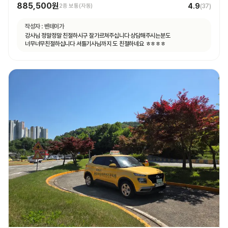
885,500원
4.9
2종 보통(자동)
(
37
)
작성자 :
벤테이가
강사님 정말정말 친절하시구 잘가르쳐주십니다 상담해주시는분도
너무너무친절하십니다 셔틀기사님까지 도 친절하네요 ㅎㅎㅎㅎ