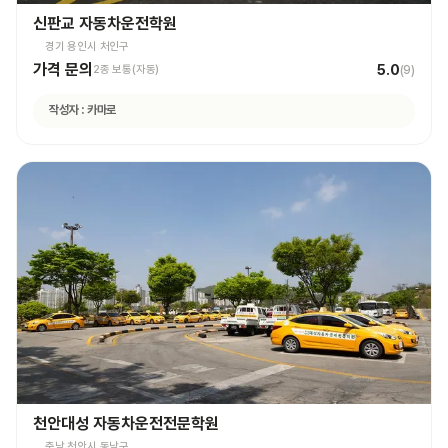
신판교 자동차운전학원
경기 용인시 처인구
가격 문의
5.0
2종 보통(자동)
(
9
)
작성자 :
카마로
천안대성 자동차운전전문학원
충남 천안시 동남구