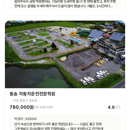
알려주셔서 금방 적응했어요. 기능이랑 도로주행 둘 다 한 번에 붙었고, 특히 주행
전에 코스 설명을 자세히 해주셔서 도움이 많이 됐습니다. 셔틀도 2시간마다
다니고 제가 원하는 때마다 탈 수 있도록 시간 맞춰 잘 와서 통학하기 편했습니다!
동송 자동차운전전문학원
강원 철원군 동송읍
780,000원
4.9
2종 보통(자동)
(
17
)
작성자 :
S2000
단기 속성으로 면허따기 너무 좋은 학원입니다~~~ 시설도 좋고 진짜
그무엇보다 강사님들이 엄청 친절하세요~~ 많이 웃어주시고 친근하게