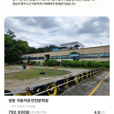
열심히 해주시고 덕분에 화기애애하게 잘배운거같습니다
양원 자동차운전전문학원
경기 남양주시 진접읍
792,000원
4.8
2종 보통(자동)
(
37
)