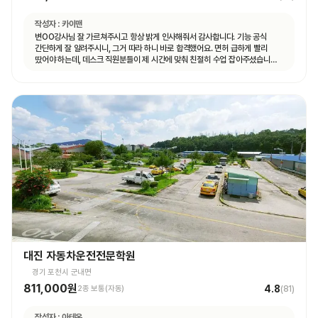
작성자 :
카이맨
변OO강사님 잘 가르쳐주시고 항상 밝게 인사해줘서 감사합니다. 기능 공식
간단하게 잘 알려주시니, 그거 따라 하니 바로 합격했어요. 면허 급하게 빨리
땄어야 하는데, 데스크 직원분들이 제 시간에 맞춰 친절히 수업 잡아주셨습니다.
면허 딸 때까지 답답하지 않고 빠르게 도와주셨습니다.
대진 자동차운전전문학원
경기 포천시 군내면
811,000원
4.8
2종 보통(자동)
(
81
)
작성자 :
아테온