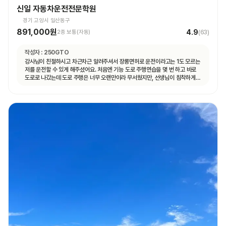
신일 자동차운전전문학원
경기 고양시 일산동구
891,000원
4.9
2종 보통(자동)
(
63
)
작성자 :
250GTO
강사님이 친절하시고 차근차근 알려주셔서 장롱면허로 운전이라고는 1도 모르는
저를 운전할 수 있게 해주셨어요. 처음엔 기능 도로 주행연습을 몇 번 하고 바로
도로로 나갔는데 도로 주행은 너무 오랜만이라 무서웠지만, 선생님이 침착하게
설명해주셔서 안전하게 운전할 수 있었어요. 자동차 운전에 재미도 붙었고
앞으로 더 연습할 자신감도 생겼어요.