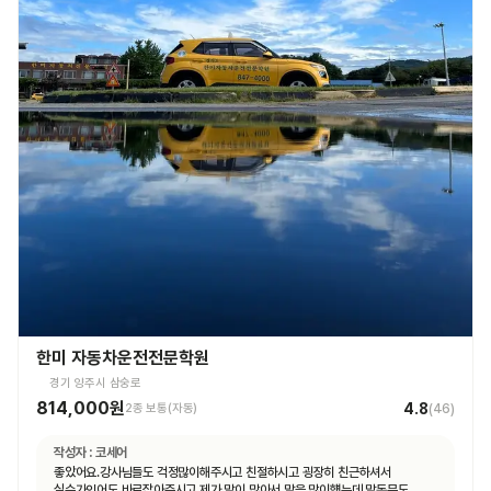
한미 자동차운전전문학원
경기 양주시 삼숭로
814,000원
4.8
2종 보통(자동)
(
46
)
작성자 :
코세어
좋았어요.강사님들도 걱정많이해주시고 친절하시고 굉장히 친근하셔서
실수가잇어도 바로잡아주시고 제가 말이 많아서 말을 많이헀는데 말동무도