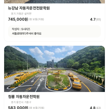
뉴강남 자동차운전전문학원
경기 가평군 설악면
745,000원
4.7
2종 보통(자동)
(
93
)
작성자 :
S시리즈
셔틀로데려다주셔서 좋아요
청룡 자동차운전학원
경기 용인시 기흥구
583,000원
4.8
2종 보통(자동)
(
43
)