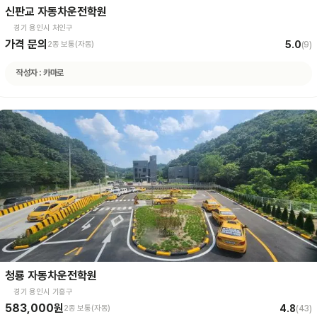
신판교 자동차운전학원
경기 용인시 처인구
가격 문의
5.0
2종 보통(자동)
(
9
)
작성자 :
카마로
청룡 자동차운전학원
경기 용인시 기흥구
583,000원
4.8
2종 보통(자동)
(
43
)