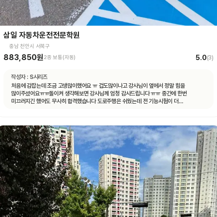
삼일 자동차운전전문학원
충남 천안시 서북구
883,850원
5.0
2종 보통(자동)
(
3
)
작성자 :
S시리즈
처음에 감잡는데 조금 고생많이했어요 ㅠ 겁도많이나고 강사님이 옆에서 정말 힘을
많이주셨어요ㅠㅠ돌이켜 생각해보면 강사님께 엄청 감사드립니다 ㅠㅠ 중간에 한번
미끄러지긴 했어도 무사히 합격했습니다 도로주행은 쉬웠는데 전 기능시험이 더
어려웠어요ㅠㅠ