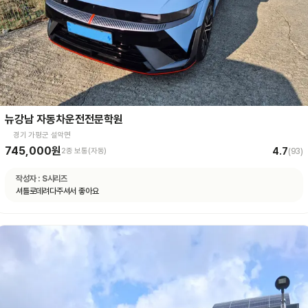
뉴강남 자동차운전전문학원
경기 가평군 설악면
745,000원
4.7
2종 보통(자동)
(
93
)
작성자 :
S시리즈
셔틀로데려다주셔서 좋아요