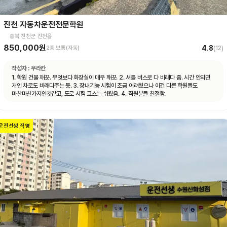
진천 자동차운전전문학원
충북 진천군 진천읍
850,000원
4.8
2종 보통(자동)
(
12
)
작성자 :
우라칸
1. 학원 건물 깨끗. 무엇보다 화장실이 매우 깨끗. 2. 셔틀 버스로 다 바래다 줌. 시간 안되면
개인 차로도 바래다주는 듯. 3. 장내기능 시험이 조금 어려웠으나 이건 다른 학원들도
마찬마찬가지인것같고, 도로 시험 코스는 쉬웠음. 4. 직원분들 친절함.
운전선생 직영