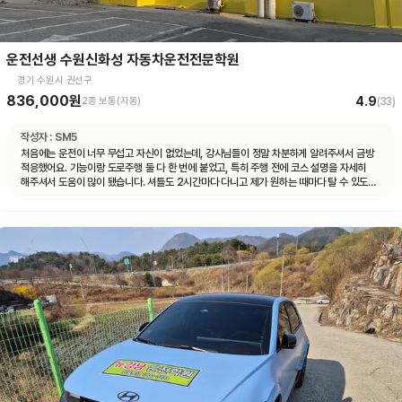
운전선생 수원신화성 자동차운전전문학원
경기 수원시 권선구
836,000원
4.9
2종 보통(자동)
(
33
)
작성자 :
SM5
처음에는 운전이 너무 무섭고 자신이 없었는데, 강사님들이 정말 차분하게 알려주셔서 금방
적응했어요. 기능이랑 도로주행 둘 다 한 번에 붙었고, 특히 주행 전에 코스 설명을 자세히
해주셔서 도움이 많이 됐습니다. 셔틀도 2시간마다 다니고 제가 원하는 때마다 탈 수 있도록
시간 맞춰 잘 와서 통학하기 편했습니다!