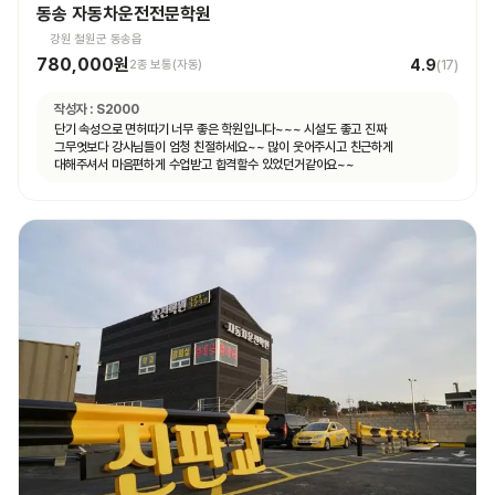
동송 자동차운전전문학원
강원 철원군 동송읍
780,000원
4.9
2종 보통(자동)
(
17
)
작성자 :
S2000
단기 속성으로 면허따기 너무 좋은 학원입니다~~~ 시설도 좋고 진짜
그무엇보다 강사님들이 엄청 친절하세요~~ 많이 웃어주시고 친근하게
대해주셔서 마음편하게 수업받고 합격할수 있었던거같아요~~