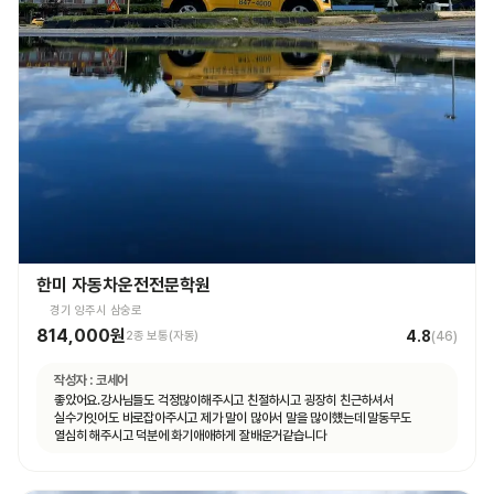
한미 자동차운전전문학원
경기 양주시 삼숭로
814,000원
4.8
2종 보통(자동)
(
46
)
작성자 :
코세어
좋았어요.강사님들도 걱정많이해주시고 친절하시고 굉장히 친근하셔서
실수가잇어도 바로잡아주시고 제가 말이 많아서 말을 많이헀는데 말동무도
열심히 해주시고 덕분에 화기애애하게 잘배운거같습니다