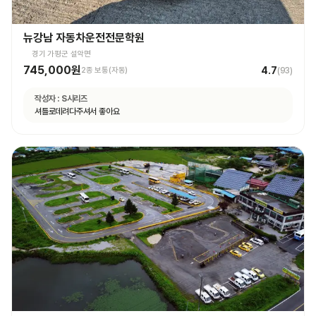
뉴강남 자동차운전전문학원
경기 가평군 설악면
745,000원
4.7
2종 보통(자동)
(
93
)
작성자 :
S시리즈
셔틀로데려다주셔서 좋아요