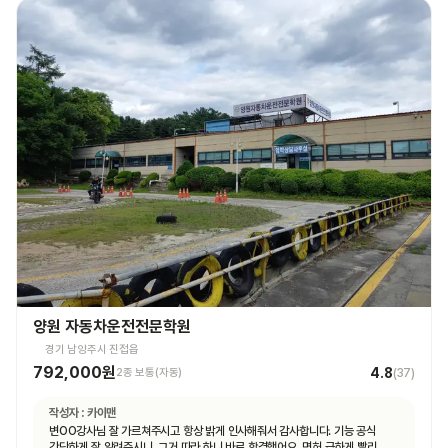
양원 자동차운전전문학원
경기 남양주시 진접읍
792,000원
4.8
2종 보통(자동)
(
37
)
작성자 :
카이맨
변OO강사님 잘 가르쳐주시고 항상 밝게 인사해줘서 감사합니다. 기능 공식
간단하게 잘 알려주시니, 그거 따라 하니 바로 합격했어요. 면허 급하게 빨리