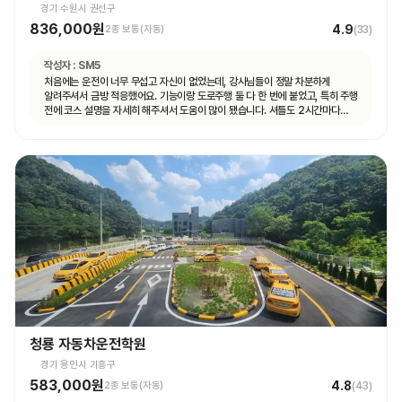
경기 수원시 권선구
836,000원
4.9
2종 보통(자동)
(
33
)
작성자 :
SM5
처음에는 운전이 너무 무섭고 자신이 없었는데, 강사님들이 정말 차분하게
알려주셔서 금방 적응했어요. 기능이랑 도로주행 둘 다 한 번에 붙었고, 특히 주행
전에 코스 설명을 자세히 해주셔서 도움이 많이 됐습니다. 셔틀도 2시간마다
다니고 제가 원하는 때마다 탈 수 있도록 시간 맞춰 잘 와서 통학하기 편했습니다!
청룡 자동차운전학원
경기 용인시 기흥구
583,000원
4.8
2종 보통(자동)
(
43
)