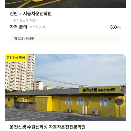
신판교 자동차운전학원
경기 용인시 처인구
가격 문의
5.0
2종 보통(자동)
(
9
)
작성자 :
카마로
운전선생 직영
운전선생 수원신화성 자동차운전전문학원