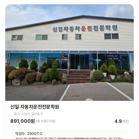
신일 자동차운전전문학원
경기 고양시 일산동구
891,000원
4.9
2종 보통(자동)
(
63
)
작성자 :
250GTO