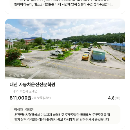
땄어야 하는데, 데스크 직원분들이 제 시간에 맞춰 친절히 수업 잡아주셨습니다.
면허 딸 때까지 답답하지 않고 빠르게 도와주셨습니다.
대진 자동차운전전문학원
경기 포천시 군내면
811,000원
4.8
2종 보통(자동)
(
81
)
작성자 :
아테온
운전면허시험장에서 기능까지 합격하고 도로주행만 등록해서 도로주행을 잘
할지 살짝 걱정했는데 선생님께서 쉽고 자세하게 잘 알려주셔서 좋았습니다