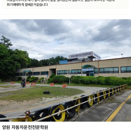
바로잡아주시고 제가 말이 많아서 말을 많이헀는데 말동무도 열심히 해주시고 덕분에
화기애애하게 잘배운거같습니다
양원 자동차운전전문학원