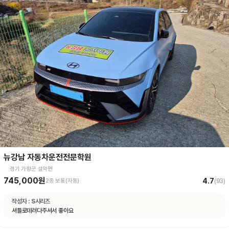
뉴강남 자동차운전전문학원
경기 가평군 설악면
745,000원
4.7
2종 보통(자동)
(
93
)
작성자 :
S시리즈
셔틀로데려다주셔서 좋아요