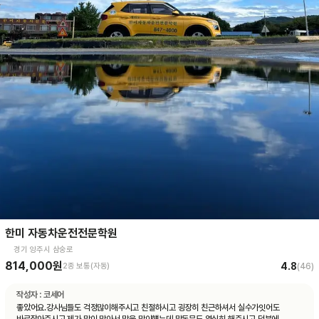
한미 자동차운전전문학원
경기 양주시 삼숭로
814,000원
4.8
2종 보통(자동)
(
46
)
작성자 :
코세어
좋았어요.강사님들도 걱정많이해주시고 친절하시고 굉장히 친근하셔서 실수가잇어도