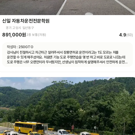
신일 자동차운전전문학원
경기 고양시 일산동구
891,000원
4.9
2종 보통(자동)
(
63
)
작성자 :
250GTO
강사님이 친절하시고 차근차근 알려주셔서 장롱면허로 운전이라고는 1도 모르는 저를
운전할 수 있게 해주셨어요. 처음엔 기능 도로 주행연습을 몇 번 하고 바로 도로로 나갔는데
도로 주행은 너무 오랜만이라 무서웠지만, 선생님이 침착하게 설명해주셔서 안전하게 운전할
수 있었어요. 자동차 운전에 재미도 붙었고 앞으로 더 연습할 자신감도 생겼어요.