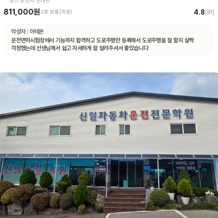
경기 포천시 군내면
811,000원
4.8
2종 보통(자동)
(
81
)
작성자 :
아테온
운전면허시험장에서 기능까지 합격하고 도로주행만 등록해서 도로주행을 잘 할지 살짝
걱정했는데 선생님께서 쉽고 자세하게 잘 알려주셔서 좋았습니다