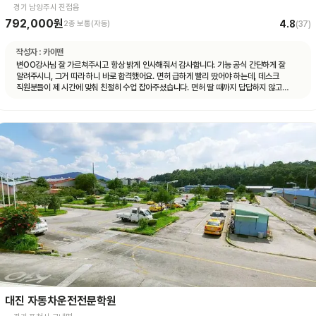
경기 남양주시 진접읍
792,000원
4.8
2종 보통(자동)
(
37
)
작성자 :
카이맨
변OO강사님 잘 가르쳐주시고 항상 밝게 인사해줘서 감사합니다. 기능 공식 간단하게 잘
알려주시니, 그거 따라 하니 바로 합격했어요. 면허 급하게 빨리 땄어야 하는데, 데스크
직원분들이 제 시간에 맞춰 친절히 수업 잡아주셨습니다. 면허 딸 때까지 답답하지 않고
빠르게 도와주셨습니다.
대진 자동차운전전문학원