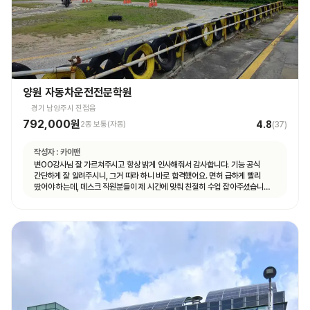
양원 자동차운전전문학원
경기 남양주시 진접읍
792,000원
4.8
2종 보통(자동)
(
37
)
작성자 :
카이맨
변OO강사님 잘 가르쳐주시고 항상 밝게 인사해줘서 감사합니다. 기능 공식
간단하게 잘 알려주시니, 그거 따라 하니 바로 합격했어요. 면허 급하게 빨리
땄어야 하는데, 데스크 직원분들이 제 시간에 맞춰 친절히 수업 잡아주셨습니다.
면허 딸 때까지 답답하지 않고 빠르게 도와주셨습니다.