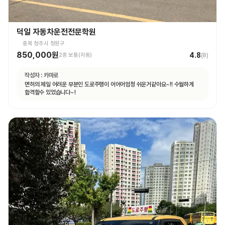
덕일 자동차운전전문학원
충북 청주시 청원구
850,000원
4.8
2종 보통(자동)
(
8
)
작성자 :
카마로
면허의 제일 어려운 부분인 도로주행이 어어어엄청 쉬운거같아요~!! 수월하게
합격할수 있었습니다~!