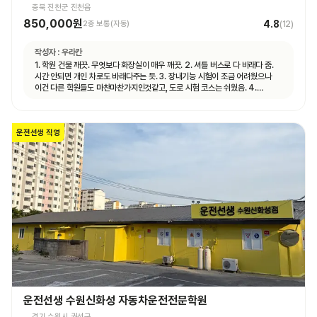
충북 진천군 진천읍
850,000원
4.8
2종 보통(자동)
(
12
)
작성자 :
우라칸
1. 학원 건물 깨끗. 무엇보다 화장실이 매우 깨끗. 2. 셔틀 버스로 다 바래다 줌.
시간 안되면 개인 차로도 바래다주는 듯. 3. 장내기능 시험이 조금 어려웠으나
이건 다른 학원들도 마찬마찬가지인것같고, 도로 시험 코스는 쉬웠음. 4.
직원분들 친절함.
운전선생 직영
운전선생 수원신화성 자동차운전전문학원
경기 수원시 권선구