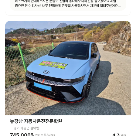
데스크에서 안내해주시는 분들도 친절히 응대해주셔서 긴장 풀어졌어요 제일
중요한 연수 강사님! 너무 젠틀하게 존댓말 사용하시면서 차분히 알려주셨어요
운전 꿀팁 외 불필요힌 대화 없으셨고 휴대폰 사용도 거의 안하셨어요 나머지
4시간도 그런 강사님 만나면 좋겠네요ㅎㅎ
뉴강남 자동차운전전문학원
경기 가평군 설악면
745,000원
4.7
2종 보통(자동)
(
93
)