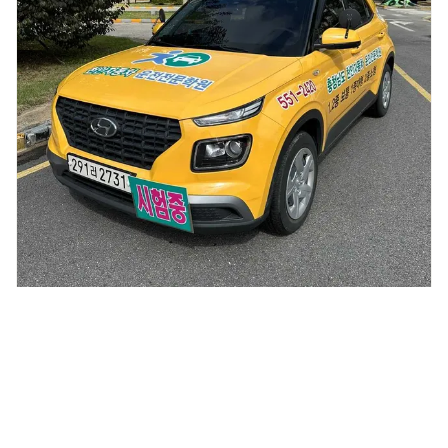
천안 자동차운전전문학원
충남 천안시 서북구
885,500원
4.9
2종 보통(자동)
(
111
)
작성자 :
코세어