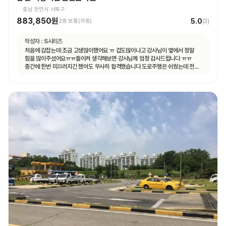
충남 천안시 서북구
883,850원
5.0
2종 보통(자동)
(
3
)
작성자 :
S시리즈
처음에 감잡는데 조금 고생많이했어요 ㅠ 겁도많이나고 강사님이 옆에서 정말
힘을 많이주셨어요ㅠㅠ돌이켜 생각해보면 강사님께 엄청 감사드립니다 ㅠㅠ
중간에 한번 미끄러지긴 했어도 무사히 합격했습니다 도로주행은 쉬웠는데 전
기능시험이 더 어려웠어요ㅠㅠ