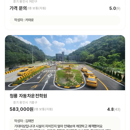
경기 용인시 처인구
가격 문의
5.0
2종 보통(자동)
(
9
)
작성자 :
카마로
청룡 자동차운전학원
경기 용인시 기흥구
583,000원
4.8
2종 보통(자동)
(
43
)
작성자 :
김채연
기대이상입니다! 시설이 지어진지 얼마 안돼보여 깨끗하고 쾌적했어요