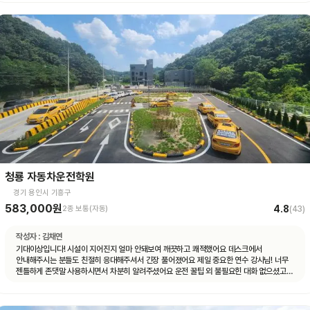
청룡 자동차운전학원
경기 용인시 기흥구
583,000원
4.8
2종 보통(자동)
(
43
)
작성자 :
김채연
기대이상입니다! 시설이 지어진지 얼마 안돼보여 깨끗하고 쾌적했어요 데스크에서
안내해주시는 분들도 친절히 응대해주셔서 긴장 풀어졌어요 제일 중요한 연수 강사님! 너무
젠틀하게 존댓말 사용하시면서 차분히 알려주셨어요 운전 꿀팁 외 불필요힌 대화 없으셨고
휴대폰 사용도 거의 안하셨어요 나머지 4시간도 그런 강사님 만나면 좋겠네요ㅎㅎ