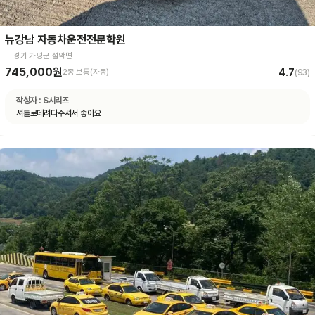
뉴강남 자동차운전전문학원
경기 가평군 설악면
745,000원
4.7
2종 보통(자동)
(
93
)
작성자 :
S시리즈
셔틀로데려다주셔서 좋아요