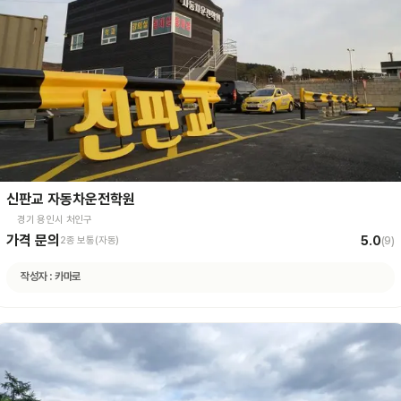
신판교 자동차운전학원
경기 용인시 처인구
가격 문의
5.0
2종 보통(자동)
(
9
)
작성자 :
카마로