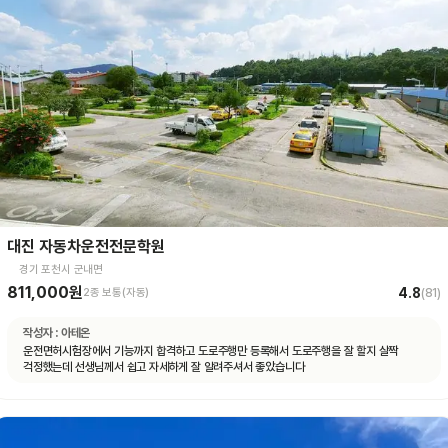
대진 자동차운전전문학원
경기 포천시 군내면
811,000원
4.8
2종 보통(자동)
(
81
)
작성자 :
아테온
운전면허시험장에서 기능까지 합격하고 도로주행만 등록해서 도로주행을 잘 할지 살짝
걱정했는데 선생님께서 쉽고 자세하게 잘 알려주셔서 좋았습니다