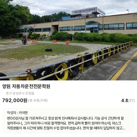
양원 자동차운전전문학원
경기 남양주시 진접읍
792,000원
4.8
2종 보통(자동)
(
37
)
작성자 :
카이맨
변OO강사님 잘 가르쳐주시고 항상 밝게 인사해줘서 감사합니다. 기능 공식 간단하게 잘
알려주시니, 그거 따라 하니 바로 합격했어요. 면허 급하게 빨리 땄어야 하는데, 데스크
직원분들이 제 시간에 맞춰 친절히 수업 잡아주셨습니다. 면허 딸 때까지 답답하지 않고
빠르게 도와주셨습니다.