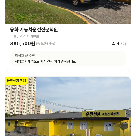
용화 자동차운전전문학원
충남 아산시 시민로
885,500원
4.9
2종 보통(자동)
(
32
)
작성자 :
카이엔
시험을 자체적으로 봐서 진짜 쉽게 면허땄네요
운전선생 직영