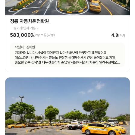
청룡 자동차운전학원
경기 용인시 기흥구
583,000원
4.8
2종 보통(자동)
(
43
)
작성자 :
김채연
기대이상입니다! 시설이 지어진지 얼마 안돼보여 깨끗하고 쾌적했어요
데스크에서 안내해주시는 분들도 친절히 응대해주셔서 긴장 풀어졌어요 제일
중요한 연수 강사님! 너무 젠틀하게 존댓말 사용하시면서 차분히 알려주셨어요
운전 꿀팁 외 불필요힌 대화 없으셨고 휴대폰 사용도 거의 안하셨어요 나머지
4시간도 그런 강사님 만나면 좋겠네요ㅎㅎ