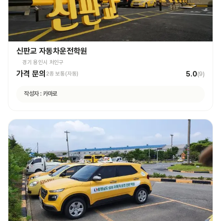
신판교 자동차운전학원
경기 용인시 처인구
가격 문의
5.0
2종 보통(자동)
(
9
)
작성자 :
카마로