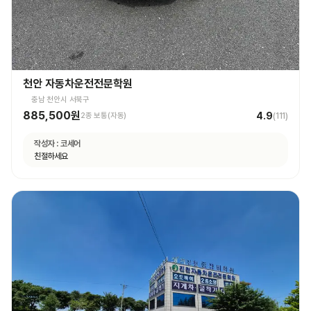
천안 자동차운전전문학원
충남 천안시 서북구
885,500원
4.9
2종 보통(자동)
(
111
)
작성자 :
코세어
친절하세요