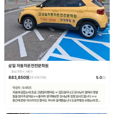
삼일 자동차운전전문학원
충남 천안시 서북구
883,850원
5.0
2종 보통(자동)
(
3
)
작성자 :
S시리즈
처음에 감잡는데 조금 고생많이했어요 ㅠ 겁도많이나고 강사님이 옆에서 정말
힘을 많이주셨어요ㅠㅠ돌이켜 생각해보면 강사님께 엄청 감사드립니다 ㅠㅠ
중간에 한번 미끄러지긴 했어도 무사히 합격했습니다 도로주행은 쉬웠는데 전
기능시험이 더 어려웠어요ㅠㅠ