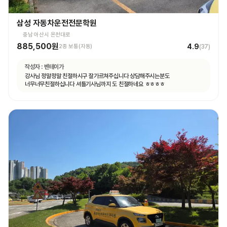
삼성 자동차운전전문학원
충남 아산시 온천대로
885,500원
4.9
2종 보통(자동)
(
37
)
작성자 :
벤테이가
강사님 정말정말 친절하시구 잘가르쳐주십니다 상담해주시는분도
너무너무친절하십니다 셔틀기사님까지 도 친절하네요 ㅎㅎㅎㅎ