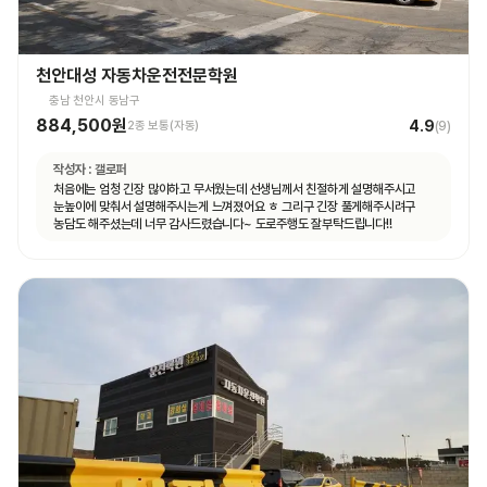
천안대성 자동차운전전문학원
충남 천안시 동남구
884,500원
4.9
2종 보통(자동)
(
9
)
작성자 :
갤로퍼
처음에는 엄청 긴장 많이하고 무서웠는데 선생님께서 친절하게 설명해주시고
눈높이에 맞춰서 설명해주시는게 느껴졌어요 ㅎ 그리구 긴장 풀게해주시려구
농담도 해주셨는데 너무 감사드렸습니다~ 도로주행도 잘부탁드립니다!!