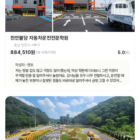
천안불당 자동차운전전문학원
충남 천안시 서북구
884,510원
5.0
2종 보통(자동)
(
9
)
작성자 :
엔초
저는 정말 겁도 많고 걱정도 많이 했는데, 막상 학원에 다녀보니 그런 걱정이
무색할 만큼 잘 알려주셔서 놀랐어요. 강사님들 모두 너무 친절하시고, 운전할 때
제가 놓친 부분이나 잘못된 점들도 바로바로 알려주셔서 금방 고칠 수 있었어요.
덕분에 운전하는 게 생각보다 어렵지 않게 느껴졌고, 자신감도 많이 생겼습니다.
특히 설명을 정말 이해하기 쉽게 해주셔서, 초보자인 저도 금방 따라갈 수
있었어요. 또 강사님들뿐만 아니라 상담해주시는 분들도 다들 친절하시고
세심하게 챙겨주는 학원 입니다!! 저처럼 운전이 처음이라 많이 두렵고 걱정되는
분들이 계시다면, 이 학원 정말 추천드리고 싶습니다! 친절하고 꼼꼼한 강의
덕분에 자신 있게 도로주행 준비까지 할 수 있었어요. 여기서 배우길 정말
잘했다는 생각이 듭니다.