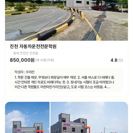
진천 자동차운전전문학원
충북 진천군 진천읍
850,000원
4.8
2종 보통(자동)
(
12
)
작성자 :
우라칸
1. 학원 건물 깨끗. 무엇보다 화장실이 매우 깨끗. 2. 셔틀 버스로 다 바래다 줌.
시간 안되면 개인 차로도 바래다주는 듯. 3. 장내기능 시험이 조금 어려웠으나
이건 다른 학원들도 마찬마찬가지인것같고, 도로 시험 코스는 쉬웠음. 4.
직원분들 친절함.