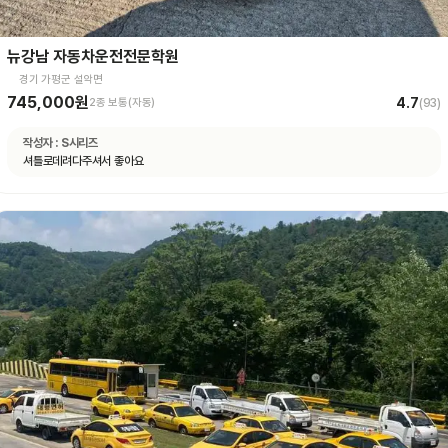
뉴강남 자동차운전전문학원
경기 가평군 설악면
745,000원
4.7
2종 보통(자동)
(
93
)
작성자 :
S시리즈
셔틀로데려다주셔서 좋아요