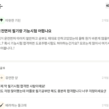
🌳
따뜻한 기린
2개월
운전면허 필기랑 기능시험 어렵나요
제거 운전면허 따야지 말만하고 공부도 제대로 안하고있었는데 올해 뭔가 바뀐게 많을
..? 혹시 기능시험 합격하면 도로주행시험도 쳐야하는건가요? 모르는게 많아서 여기서
어봅니다..!
댓글
6
⭐
유연한 양
2개월
제 막 필기시험 합격한 사람이에요!

도 걱정 많이했는데 어플로 필기공부만 해도 충분히 합격합니다 너무 걱정마세요:)!
🖌️
배려하는 돌고래
2개월