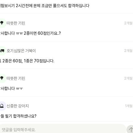
시험보시기 2시간전에 문제 조금만 풀으셔도 합격하십니다
🌳
따뜻한 기린
2개월
사합니다 ㅠㅠ 2종이면 60점인가요..?
🚛
호기심많은 거북이
2개월
. 2종은 60점, 1종은 70점입니다.
🌳
따뜻한 기린
2개월
감사합니다 ㅠㅜ
🔮
신중한 강아지
1개월
다들 필기 합격하셨나요?