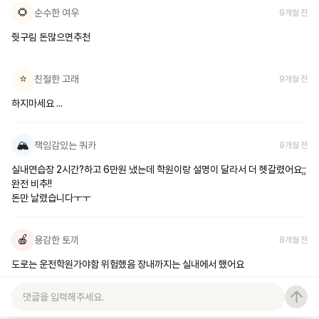
🌻
순수한 여우
9개월 전
줫구림 돈많으면추천
⭐
친절한 고래
9개월 전
하지마세요 ...
🏔️
책임감있는 쿼카
9개월 전
실내연습장 2시간?하고 6만원 냈는데 학원이랑 설명이 달라서 더 헷갈렸어요;;

완전 비추!!

돈만 날렸습니다ㅜㅜ
🍎
용감한 토끼
8개월 전
도로는 운전학원가야함 위험했음 장내까지는 실내에서 했어요