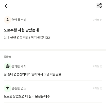
🧛
열린 독수리
9개월 전
도로주행 시험 남았는데
실내 운전 연습 학원? 이거 괜찮나요?
댓글
6
🥝
활기찬 돼지
9개월 전
전 실내 연습장하다가 떨어져서 그냥 학원감요
🌳
겸손한 염소
9개월 전
도로만 남았으면 더 실내 운전은 비추