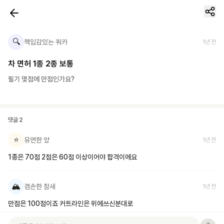
🔍
책임감있는 쿼카
1년 전
차 면허 1종 2종 보통
필기 몇점에 만점인가요?
댓글
2
⭐
유연한 양
1년 전
1종은 70점 2점은 60점 이상이어야 합격이에요
🏔️
겸손한 참새
1년 전
만점은 100점이죠 커트라인은 위에쓰신분대로