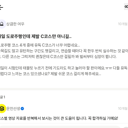
🔮
상큼한 여우
10개월
내일 도로주행인데 제발 C코스만 아니길..
로주행 코스 4개 중에 유독 C코스가 너무 어렵네요...

목길도 많고 유턴하는 구간도 헷갈리고, 연습할 때마다 꼭 한두 번씩 실수하는 것 같
. 다른 코스는 그럭저럭 괜찮은데 C코스만 걸릴까 봐 벌써부터 심장이 뜁니다.

일이 시험인데 태블릿 누르기 전에 기도라도 하고 눌러야 할 판이에요.ㅠㅠ 다들 유독 
렵다고 느끼는 코스 있으셨나요? 제발 쉬운 코스 걸리게 해주세요...
댓글
1
운전선생
10개월
스별 영상 자료를 반복해서 보시는 것이 큰 도움이 됩니다. 꼭 합격하실 거예요!